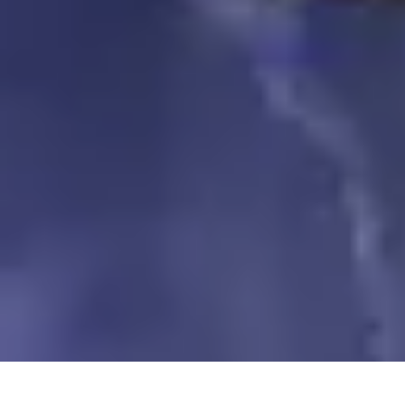
Toner Écologique
Environnement
Comprendre les toners
Avantages des toners
Guide d'ac
Toner Écologique