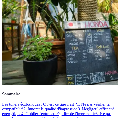
Sommaire
Les toners écologiques : Qu'est-ce que c'est ?
1. Ne pas vérifier la
compatibilité
2. Ignorer la qualité d'impression
3. Négliger l'efficacité
énergétique
4. Oublier l'entretien régulier de l'imprimante
5. Ne pas