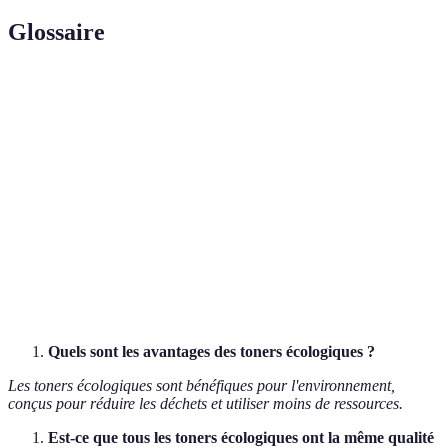
Glossaire
Terme
Définition
Toner
Produit d'impression conçu pour réduire
écologique
l'impact environnemental.
Efficacité
Mesure de l'énergie utilisée par un appareil pour
énergétique
fonctionner.
Mise à jour du
Actualisation logicielle pour améliorer les
firmware
performances de l'imprimante.
Quels sont les avantages des toners écologiques ?
Les toners écologiques sont bénéfiques pour l'environnement,
conçus pour réduire les déchets et utiliser moins de ressources.
Est-ce que tous les toners écologiques ont la même qualité