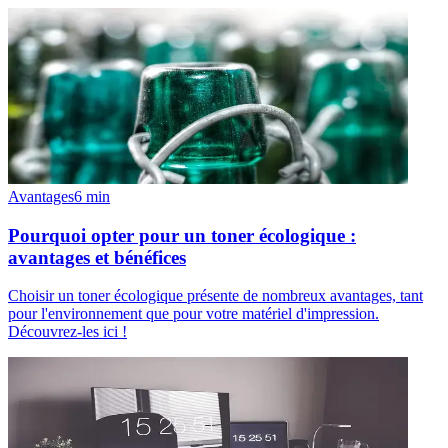
Avantages
6
min
Pourquoi opter pour un toner écologique :
avantages et bénéfices
Choisir un toner écologique présente de nombreux avantages, tant
pour l'environnement que pour votre matériel d'impression.
Découvrez-les ici !