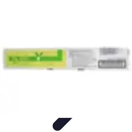
Toner Écologique
Environnement
Comprendre les toners
Avantages des toners
Guide
d'achat
Choix et Comparaison
Toner Écologique