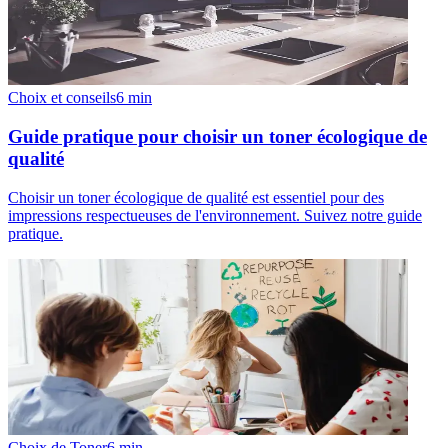
Choix et conseils
6
min
Guide pratique pour choisir un toner écologique de
qualité
Choisir un toner écologique de qualité est essentiel pour des
impressions respectueuses de l'environnement. Suivez notre guide
pratique.
Choix de Toner
6
min