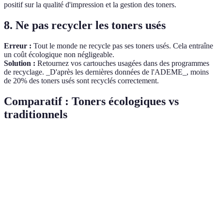
positif sur la qualité d'impression et la gestion des toners.
8. Ne pas recycler les toners usés
Erreur :
Tout le monde ne recycle pas ses toners usés. Cela entraîne
un coût écologique non négligeable.
Solution :
Retournez vos cartouches usagées dans des programmes
de recyclage. _D'après les dernières données de l'ADEME_, moins
de 20% des toners usés sont recyclés correctement.
Comparatif : Toners écologiques vs
traditionnels
Critère
Toner Écologique
Toner Traditionnel
V
Impact
Faible (recyclé,
Élevé (matériaux
É
Environnemental
durable)
non recyclables)
Coût à Long
Variable (peut être
Souvent plus
À
Terme
Economique)
rentable