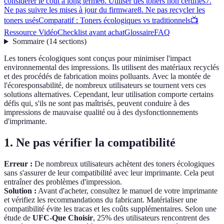
considérer le coût à long terme
6. Utiliser des toners non certifiés
7.
Ne pas suivre les mises à jour du firmware
8. Ne pas recycler les
toners usés
Comparatif : Toners écologiques vs traditionnels
📺
Ressource Vidéo
Checklist avant achat
Glossaire
FAQ
Sommaire
(
14
sections
)
Les toners écologiques sont conçus pour minimiser l'impact
environnemental des impressions. Ils utilisent des matériaux recyclés
et des procédés de fabrication moins polluants. Avec la montée de
l'écoresponsabilité, de nombreux utilisateurs se tournent vers ces
solutions alternatives. Cependant, leur utilisation comporte certains
défis qui, s'ils ne sont pas maîtrisés, peuvent conduire à des
impressions de mauvaise qualité ou à des dysfonctionnements
d'imprimante.
1. Ne pas vérifier la compatibilité
Erreur :
De nombreux utilisateurs achètent des toners écologiques
sans s'assurer de leur compatibilité avec leur imprimante. Cela peut
entraîner des problèmes d'impression.
Solution :
Avant d'acheter, consultez le manuel de votre imprimante
et vérifiez les recommandations du fabricant. Matérialiser une
compatibilité évite les tracas et les coûts supplémentaires. Selon une
étude de
UFC-Que Choisir
, 25% des utilisateurs rencontrent des