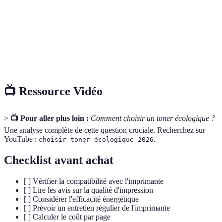
Qualité
Variable, dépend
En général
P
d'Impression
du choix
supérieure
c
Efficacité
A
Souvent meilleure
Souvent médiocre
Énergétique
É
📺 Ressource Vidéo
>
📺 Pour aller plus loin :
Comment choisir un toner écologique ?
Une analyse complète de cette question cruciale. Recherchez sur
YouTube :
.
choisir toner écologique 2026
Checklist avant achat
[ ] Vérifier la compatibilité avec l'imprimante
[ ] Lire les avis sur la qualité d'impression
[ ] Considérer l'efficacité énergétique
[ ] Prévoir un entretien régulier de l'imprimante
[ ] Calculer le coût par page