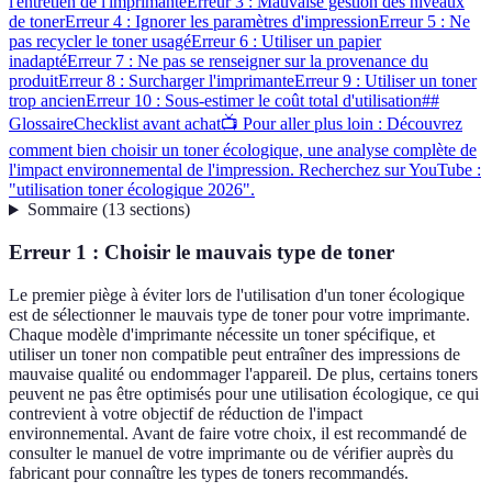
l'entretien de l'imprimante
Erreur 3 : Mauvaise gestion des niveaux
de toner
Erreur 4 : Ignorer les paramètres d'impression
Erreur 5 : Ne
pas recycler le toner usagé
Erreur 6 : Utiliser un papier
inadapté
Erreur 7 : Ne pas se renseigner sur la provenance du
produit
Erreur 8 : Surcharger l'imprimante
Erreur 9 : Utiliser un toner
trop ancien
Erreur 10 : Sous-estimer le coût total d'utilisation
##
Glossaire
Checklist avant achat
📺 Pour aller plus loin : Découvrez
comment bien choisir un toner écologique, une analyse complète de
l'impact environnemental de l'impression. Recherchez sur YouTube :
"utilisation toner écologique 2026".
Sommaire
(
13
sections
)
Erreur 1 : Choisir le mauvais type de toner
Le premier piège à éviter lors de l'utilisation d'un toner écologique
est de sélectionner le mauvais type de toner pour votre imprimante.
Chaque modèle d'imprimante nécessite un toner spécifique, et
utiliser un toner non compatible peut entraîner des impressions de
mauvaise qualité ou endommager l'appareil. De plus, certains toners
peuvent ne pas être optimisés pour une utilisation écologique, ce qui
contrevient à votre objectif de réduction de l'impact
environnemental. Avant de faire votre choix, il est recommandé de
consulter le manuel de votre imprimante ou de vérifier auprès du
fabricant pour connaître les types de toners recommandés.