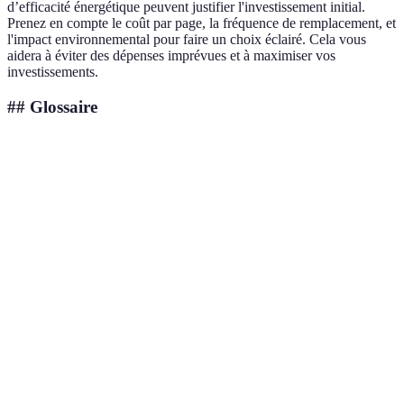
d’efficacité énergétique peuvent justifier l'investissement initial.
Prenez en compte le coût par page, la fréquence de remplacement, et
l'impact environnemental pour faire un choix éclairé. Cela vous
aidera à éviter des dépenses imprévues et à maximiser vos
investissements.
## Glossaire
Terme
Définition
Produit d'impression qui utilise des matériaux
Toner écologique
moins polluants et qui sont souvent
recyclables.
Impact
Effet généré par une action ou un produit sur
environnemental
l'environnement, qu’il soit positif ou négatif.
Type d'imprimante qui utilise la technologie
Imprimante
de rayonnement laser pour transférer l'image
laser
sur le papier.