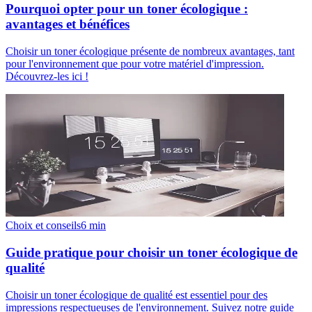
Pourquoi opter pour un toner écologique :
avantages et bénéfices
Choisir un toner écologique présente de nombreux avantages, tant
pour l'environnement que pour votre matériel d'impression.
Découvrez-les ici !
Choix et conseils
6
min
Guide pratique pour choisir un toner écologique de
qualité
Choisir un toner écologique de qualité est essentiel pour des
impressions respectueuses de l'environnement. Suivez notre guide