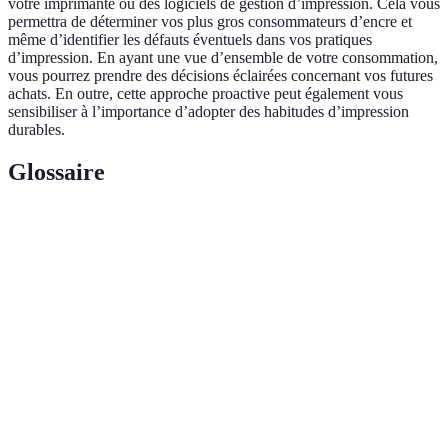
votre imprimante ou des logiciels de gestion d’impression. Cela vous
permettra de déterminer vos plus gros consommateurs d’encre et
même d’identifier les défauts éventuels dans vos pratiques
d’impression. En ayant une vue d’ensemble de votre consommation,
vous pourrez prendre des décisions éclairées concernant vos futures
achats. En outre, cette approche proactive peut également vous
sensibiliser à l’importance d’adopter des habitudes d’impression
durables.
Glossaire
Terme
Définition
Un toner conçu pour minimiser l'impact
Toner
environnemental grâce à l'utilisation de matériaux
écologique
durables.
Pratiques d'impression visant à réduire le gaspillage,
Impression
comme imprimer double face ou utiliser des modes
responsable
d'impression éco.