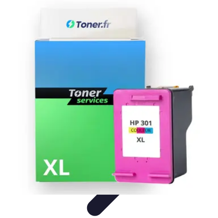
Toner Écologique
Environnement
Comprendre les toners
Avantages des toners
Guide
d'achat
Choix et Comparaison
Toner Écologique