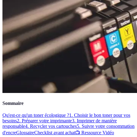
Sommaire
Qu'est-ce qu'un toner écologique ?
1. Choisir le bon toner pour vos
besoins
2. Préparer votre imprimante
3. Imprimer de manière
responsable
4. Recycler vos cartouches
5. Suivre votre consommation
d'encre
Glossaire
Checklist avant achat
📺 Ressource Vidéo