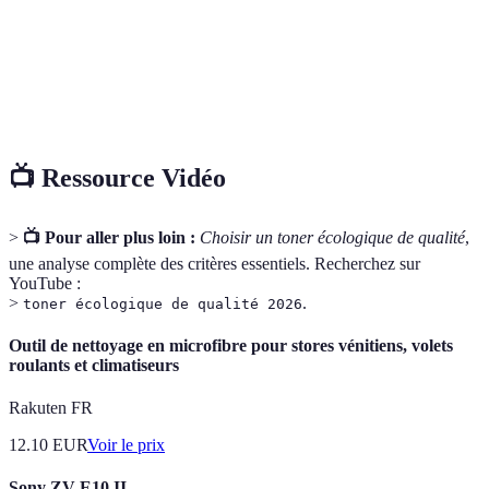
Emballage
Options 
Oui
Non
Oui
recyclé
et C
Options 
Performance
Haute
Moyenne
Haute
et C
📺 Ressource Vidéo
>
📺 Pour aller plus loin :
Choisir un toner écologique de qualité
,
une analyse complète des critères essentiels. Recherchez sur
YouTube :
>
.
toner écologique de qualité 2026
Outil de nettoyage en microfibre pour stores vénitiens, volets
roulants et climatiseurs
Rakuten FR
12.10
EUR
Voir le prix
Sony ZV-E10 II