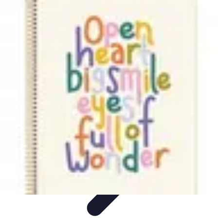
Toner Écologique
Environnement
Comprendre les toners
Avantages des toners
Guide
d'achat
Choix et Comparaison
Toner Écologique