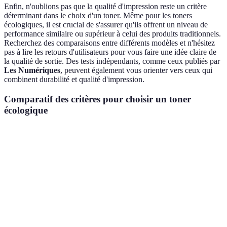
Enfin, n'oublions pas que la qualité d'impression reste un critère
déterminant dans le choix d'un toner. Même pour les toners
écologiques, il est crucial de s'assurer qu'ils offrent un niveau de
performance similaire ou supérieur à celui des produits traditionnels.
Recherchez des comparaisons entre différents modèles et n'hésitez
pas à lire les retours d'utilisateurs pour vous faire une idée claire de
la qualité de sortie. Des tests indépendants, comme ceux publiés par
Les Numériques
, peuvent également vous orienter vers ceux qui
combinent durabilité et qualité d'impression.
Comparatif des critères pour choisir un toner
écologique
Critères
Option A
Option B
Option C
Verdict
EU
Nordic
Option A
Certification
Aucun
Ecolabel
Swan
préférabl
Pigments
Composés
Sels
Option A
Composition
naturels
chimiques
lourds
préférabl