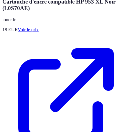
Cartouche d'encre compatible HP 953 XL Noir
(L0S70AE)
toner.fr
18
EUR
Voir le prix