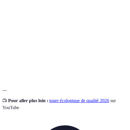
Terme
Définition
Toner
Toner conçu à partir de matériaux durables,
écologique
réduisant l'impact environnemental.
Certification
Label garantissant que le produit répond à des
Ecolabel
standards écologiques stricts.
Composés organiques volatils, souvent nocifs pour
COV
l'environnement et la santé.
---
📺
Pour aller plus loin :
toner écologique de qualité 2026
sur
YouTube