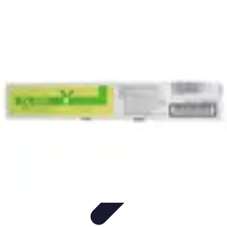
Toner Écologique
Environnement
Comprendre les toners
Avantages des toners
Guide
d'achat
Choix et Comparaison
Toner Écologique