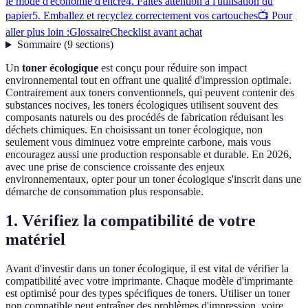
le mode d'économie d'encre
4. Faites attention à l'utilisation du
papier
5. Emballez et recyclez correctement vos cartouches
📺 Pour
aller plus loin :
Glossaire
Checklist avant achat
Sommaire
(
9
sections
)
Un
toner écologique
est conçu pour réduire son impact
environnemental tout en offrant une qualité d'impression optimale.
Contrairement aux toners conventionnels, qui peuvent contenir des
substances nocives, les toners écologiques utilisent souvent des
composants naturels ou des procédés de fabrication réduisant les
déchets chimiques. En choisissant un toner écologique, non
seulement vous diminuez votre empreinte carbone, mais vous
encouragez aussi une production responsable et durable. En 2026,
avec une prise de conscience croissante des enjeux
environnementaux, opter pour un toner écologique s'inscrit dans une
démarche de consommation plus responsable.
1. Vérifiez la compatibilité de votre
matériel
Avant d'investir dans un toner écologique, il est vital de vérifier la
compatibilité avec votre imprimante. Chaque modèle d'imprimante
est optimisé pour des types spécifiques de toners. Utiliser un toner
non compatible peut entraîner des problèmes d'impression, voire