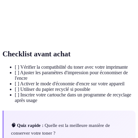
Capacité d'un matériel à fonctionner avec un
Compatibilité
autre sans problème.
Processus de collecte et de traitement des
Recyclage
matériaux usagés pour en faire de nouveaux
produits.
Checklist avant achat
[ ] Vérifier la compatibilité du toner avec votre imprimante
[ ] Ajuster les paramètres d'impression pour économiser de
l'encre
[ ] Activer le mode d'économie d'encre sur votre appareil
[ ] Utiliser du papier recyclé si possible
[ ] Inscrire votre cartouche dans un programme de recyclage
après usage
🧠 Quiz rapide :
Quelle est la meilleure manière de
conserver votre toner ?