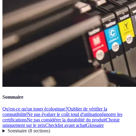
Sommaire
Qu'est-ce qu'un toner écologique?
Oublier de vérifier la
compatibilité
Ne pas évaluer le coût total d'utilisation
Ignorer les
certifications
Ne pas considérer la durabilité du produit
Choisir
uniquement sur le prix
Checklist avant achat
Glossaire
Sommaire
(
8
sections
)