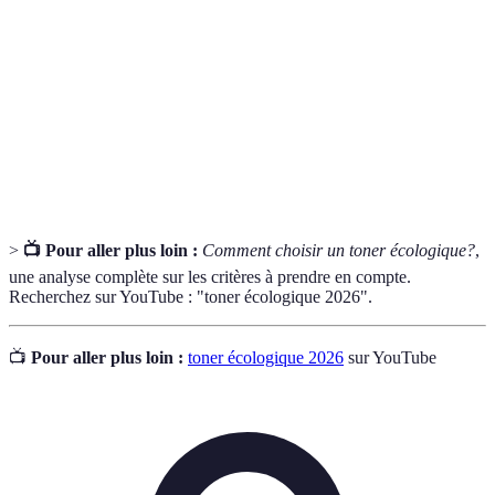
écologique
matériaux recyclés.
Coût total
Le coût combiné d'achat, de maintenance et de
d'utilisation
remplacement d'un produit sur sa durée de vie.
Certification
Un label attestant que le produit respecte des
écologique
normes environnementales spécifiques.
>
📺 Pour aller plus loin :
Comment choisir un toner écologique?
,
une analyse complète sur les critères à prendre en compte.
Recherchez sur YouTube : "toner écologique 2026".
📺
Pour aller plus loin :
toner écologique 2026
sur YouTube