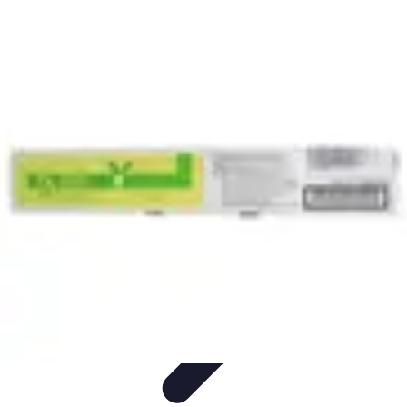
Toner Écologique
Environnement
Comprendre les toners
Avantages des toners
Guide
d'achat
Choix et Comparaison
Toner Écologique