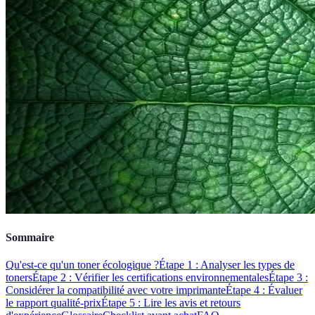
Sommaire
Qu'est-ce qu'un toner écologique ?
Étape 1 : Analyser les types de
toners
Étape 2 : Vérifier les certifications environnementales
Étape 3 :
Considérer la compatibilité avec votre imprimante
Étape 4 : Évaluer
le rapport qualité-prix
Étape 5 : Lire les avis et retours