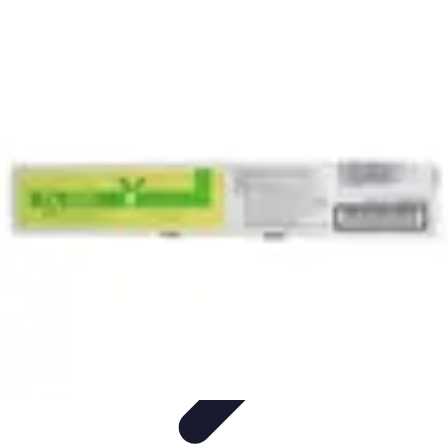
Toner Écologique
Environnement
Comprendre les toners
Avantages des toners
Guide
d'achat
Choix et Comparaison
Toner Écologique