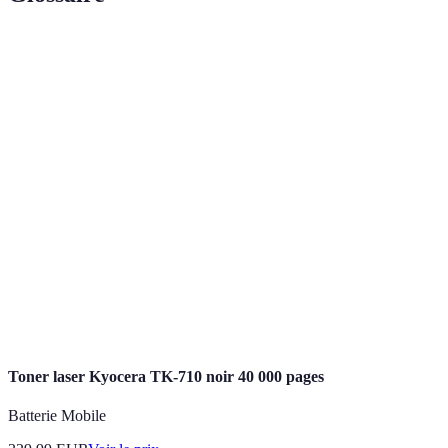
Terme
Définition
Produit d'impression respectueux de
Toner écologique
l'environnement, souvent fabriqué à partir
de matériaux durables.
Labels qui garantissent le respect de normes
Certifications
écologiques lors de la fabrication d'un
environnementales
produit.
Capacité d'un toner à fonctionner
Compatibilité
correctement avec un modèle d'imprimante
spécifique.
Toner laser Kyocera TK-710 noir 40 000 pages
Batterie Mobile