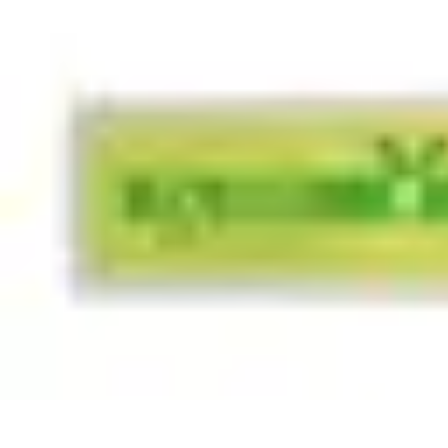
Toner Écologique
Environnement
Comprendre les toners
Avantages des toners
Guide d'ac
Toner Écologique