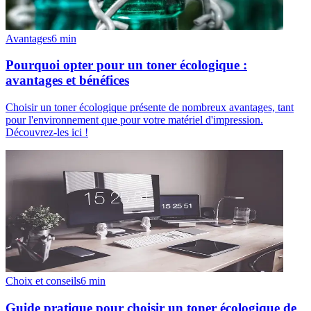
Avantages
6
min
Pourquoi opter pour un toner écologique :
avantages et bénéfices
Choisir un toner écologique présente de nombreux avantages, tant
pour l'environnement que pour votre matériel d'impression.
Découvrez-les ici !
Choix et conseils
6
min
Guide pratique pour choisir un toner écologique de