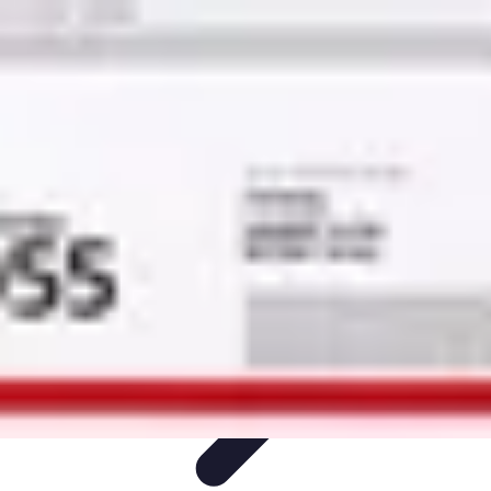
Toner Écologique
Environnement
Comprendre les toners
Avantages des toners
Guide
d'achat
Choix et Comparaison
Toner Écologique