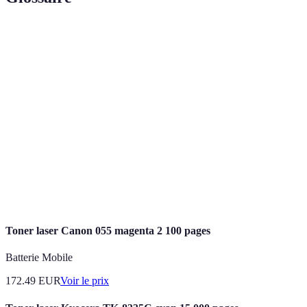
Terme
Définition
Toner
Cartouche d'impression fabriquée à partir de
écologique
matériaux durables ou recyclés.
TCO (Coût
Ensemble des coûts associés à l'achat et à
total de
l'utilisation d'un produit sur sa durée de vie.
possession)
Certification
Norme internationale pour un management
ISO 14001
environnemental efficace.
Toner laser Canon 055 magenta 2 100 pages
Batterie Mobile
172.49
EUR
Voir le prix