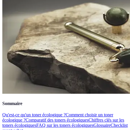
Sommaire
Qu'est-ce qu'un toner écologique ?
Comment choisir un toner
écologique ?
Comparatif des toners écologiques
Chiffres clés sur les
toners écologiques
FAQ sur les toners écologiques
Glossaire
Checklist