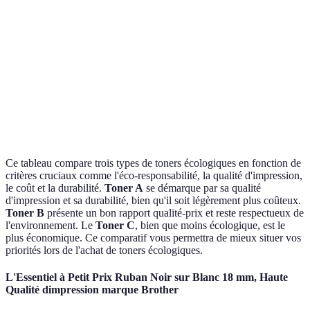
C est le
Coût
45 EUR
40 EUR
30 EUR
plus
économiqu
A est le
3000
2000
1500
Durabilité
plus
pages
pages
pages
durable
Ce tableau compare trois types de toners écologiques en fonction de
critères cruciaux comme l'éco-responsabilité, la qualité d'impression,
le coût et la durabilité.
Toner A
se démarque par sa qualité
d'impression et sa durabilité, bien qu'il soit légèrement plus coûteux.
Toner B
présente un bon rapport qualité-prix et reste respectueux de
l'environnement. Le
Toner C
, bien que moins écologique, est le
plus économique. Ce comparatif vous permettra de mieux situer vos
priorités lors de l'achat de toners écologiques.
L'Essentiel à Petit Prix Ruban Noir sur Blanc 18 mm, Haute
Qualité dimpression marque Brother