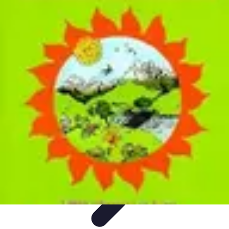
Toner Écologique
Environnement
Comprendre les toners
Avantages des toners
Guide
d'achat
Choix et Comparaison
Toner Écologique