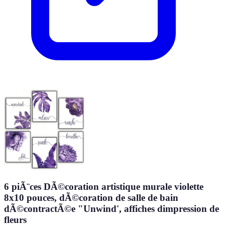
6 piÃ¨ces DÃ©coration artistique murale violette
8x10 pouces, dÃ©coration de salle de bain
dÃ©contractÃ©e "Unwind', affiches dimpression de
fleurs