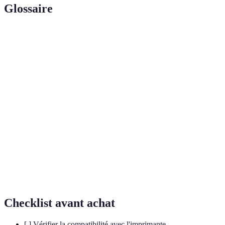
Glossaire
Terme
Définition
Produit d'impression fabriqué à partir de
Toner
matériaux durables ou recyclés, réduisant l'impact
écologique
environnemental.
Capacité d'un produit à maintenir ses
Durabilité
performances après un certain nombre
d'utilisations; un critère clé pour les toners.
Engagement à réduire l'impact environnemental à
Éco-
travers des choix de consommation et de
responsabilité
production durables.
Checklist avant achat
[ ] Vérifier la compatibilité avec l'imprimante