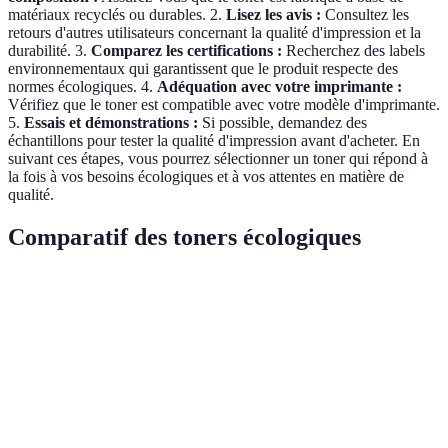
matériaux recyclés ou durables. 2.
Lisez les avis :
Consultez les
retours d'autres utilisateurs concernant la qualité d'impression et la
durabilité. 3.
Comparez les certifications :
Recherchez des labels
environnementaux qui garantissent que le produit respecte des
normes écologiques. 4.
Adéquation avec votre imprimante :
Vérifiez que le toner est compatible avec votre modèle d'imprimante.
5.
Essais et démonstrations :
Si possible, demandez des
échantillons pour tester la qualité d'impression avant d'acheter. En
suivant ces étapes, vous pourrez sélectionner un toner qui répond à
la fois à vos besoins écologiques et à vos attentes en matière de
qualité.
Comparatif des toners écologiques
Critère
Toner A
Toner B
Toner C
Verdict
A et B
Écologique
Oui
Oui
Non
gagnants
Qualité
A est le
Excellente
Bonne
Moyenne
d'impression
meilleur