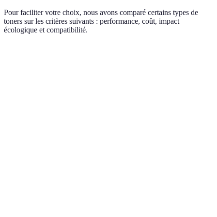
Pour faciliter votre choix, nous avons comparé certains types de
toners sur les critères suivants : performance, coût, impact
écologique et compatibilité.
Critère
Toner A
Toner B
Toner C
Verdi
Toner
Performance
Excellente
Bonne
Moyenne
le me
choix
Toner
Coût
Élevé
Moyen
Faible
le plu
écon
Tous 
Impact
toner
Élevé
Moyen
Faible
écologique
B son
accep