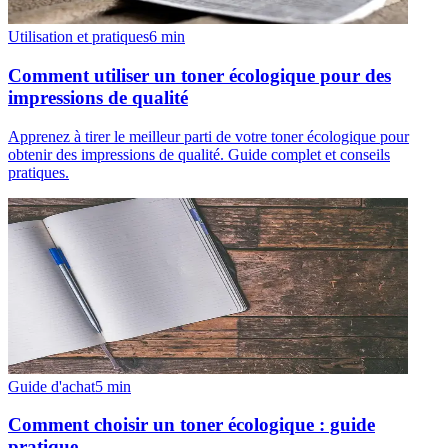
Utilisation et pratiques
6
min
Comment utiliser un toner écologique pour des
impressions de qualité
Apprenez à tirer le meilleur parti de votre toner écologique pour
obtenir des impressions de qualité. Guide complet et conseils
pratiques.
Guide d'achat
5
min
Comment choisir un toner écologique : guide
pratique