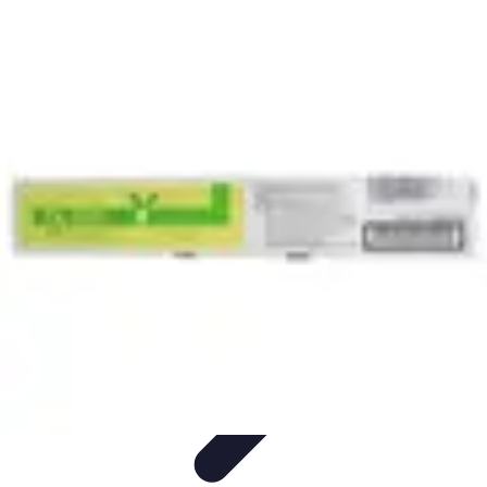
Toner Écologique
Environnement
Comprendre les toners
Avantages des toners
Guide
d'achat
Choix et Comparaison
Toner Écologique