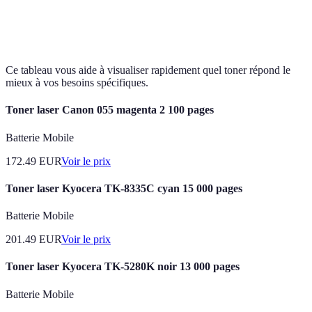
Vérif
Non
Compatibilité
Parfaite
Compatible
votre
compatible
impr
Ce tableau vous aide à visualiser rapidement quel toner répond le
mieux à vos besoins spécifiques.
Toner laser Canon 055 magenta 2 100 pages
Batterie Mobile
172.49
EUR
Voir le prix
Toner laser Kyocera TK-8335C cyan 15 000 pages
Batterie Mobile
201.49
EUR
Voir le prix
Toner laser Kyocera TK-5280K noir 13 000 pages
Batterie Mobile