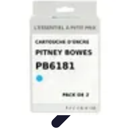
Toner Écologique
Environnement
Comprendre les toners
Avantages des toners
Guide
d'achat
Choix et Comparaison
Toner Écologique