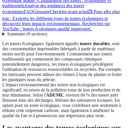
écologique adapté ?
Comparaison des toners : écologiques vs
traditionnels
Analyse des tendances des toners
écologiques
FAQ
Glossaire
Checklist avant achat
📺 Pour aller plus
loin : Explorez les différents types de toners écologiques et
découvrez leurs impacts environnementaux. Recherchez sur
YouTube : 'toners écologiques qualité impression'.
Sommaire
(
9
sections
)
Les toners écologiques, également appelés
toners durables
, sont
des consommables imprimables fabriqués à partir de matériaux
moins nocifs pour l'environnement. Contrairement aux toners
traditionnels qui contiennent des composants chimiques
potentiellement dangereux, les toners écologiques privilégient
l'utilisation de ressources renouvelables ou recyclées. Par exemple,
les fabricants peuvent utiliser des résines à base de plantes et éviter
les plastiques issus du pétrole.
L'impact environnemental des toners non écologiques est
significatif, en raison de la pollution issue de leur production et de
leur élimination. Selon l'
ADEME
, environ 60 % des toners jetés
finissent dans des décharges, libérant des substances toxiques. En
optant pour un toner écologique, vous contribuez non seulement à
réduire cette empreinte carbone, mais également à améliorer la
qualité de l'air et à promouvoir une impression plus verte.
Les avantages des toners écologiques sur