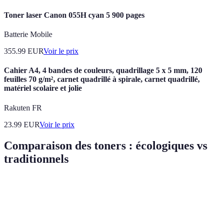
Toner laser Canon 055H cyan 5 900 pages
Batterie Mobile
355.99
EUR
Voir le prix
Cahier A4, 4 bandes de couleurs, quadrillage 5 x 5 mm, 120
feuilles 70 g/m², carnet quadrillé à spirale, carnet quadrillé,
matériel scolaire et jolie
Rakuten FR
23.99
EUR
Voir le prix
Comparaison des toners : écologiques vs
traditionnels
Critère
Toner Écologique
Toner Traditionnel
V
Faible, favorise le
É