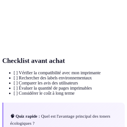
Certification qui atteste que le produit respecte des
Ecolabel
normes environnementales strictes.
Résines à
Matériaux d'origine végétale utilisés dans la
base de
fabrication de toners écologiques.
plantes
Checklist avant achat
[ ] Vérifier la compatibilité avec mon imprimante
[ ] Rechercher des labels environnementaux
[ ] Comparer les avis des utilisateurs
[ ] Évaluer la quantité de pages imprimables
[ ] Considérer le coût à long terme
🧠 Quiz rapide :
Quel est l'avantage principal des toners
écologiques ?