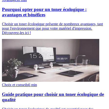
Pourquoi opter pour un toner écologique :
avantages et bénéfices
Choisir un toner écologique présente de nombreux avantages, tant
pour l'environnement que pour votre matériel d'impression.
Découvrez-les ici !
Choix et conseils
6
min
Guide pratique pour choisir un toner écologique de
qualité