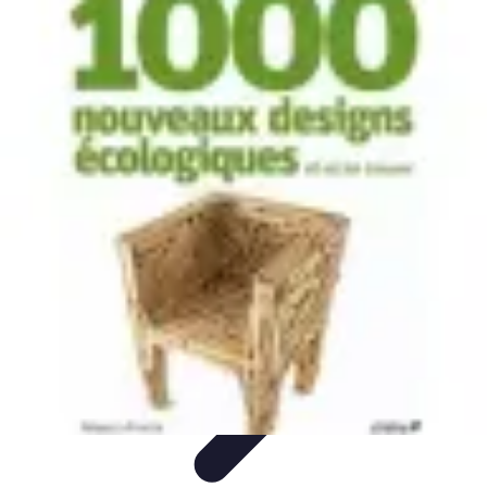
Toner Écologique
Environnement
Comprendre les toners
Avantages des toners
Guide
d'achat
Choix et Comparaison
Toner Écologique