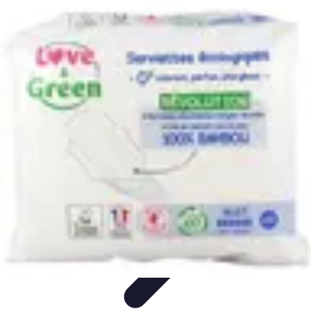
Toner Écologique
Environnement
Comprendre les toners
Avantages des toners
Guide
d'achat
Choix et Comparaison
Toner Écologique