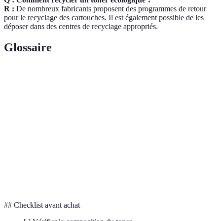
R :
De nombreux fabricants proposent des programmes de retour
pour le recyclage des cartouches. Il est également possible de les
déposer dans des centres de recyclage appropriés.
Glossaire
Terme
Définition
Poudre utilisée dans les imprimantes laser pour créer
Toner
des images sur du papier.
Composés organiques volatils, substances chimiques
VOCs
qui peuvent avoir des effets nocifs sur la santé.
Label qui garantit qu'un produit respecte certains
Ecolabel
critères environnementaux.
## Checklist avant achat