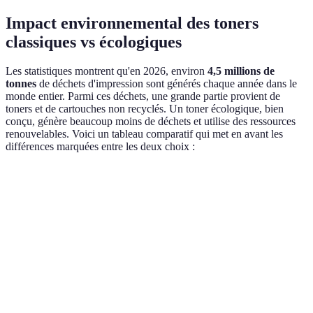
Impact environnemental des toners
classiques vs écologiques
Les statistiques montrent qu'en 2026, environ
4,5 millions de
tonnes
de déchets d'impression sont générés chaque année dans le
monde entier. Parmi ces déchets, une grande partie provient de
toners et de cartouches non recyclés. Un toner écologique, bien
conçu, génère beaucoup moins de déchets et utilise des ressources
renouvelables. Voici un tableau comparatif qui met en avant les
différences marquées entre les deux choix :
Critère
Toner Classique
Toner Écologique
Verdict
Émissions
Élevées
Faibles
Écologiq
de VOC
Recyclabilité
Faible
Élevée
Écologiq
Impact sur
Négatif
Positif
Écologiq
l'air