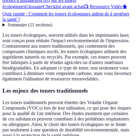
retours d'utilisateurs
FAQ sur les toners
écologiques
Glossaire
Checklist avant achat
📺 Ressource Vidéo
🧠
Quiz rapide : Comment les toners écologiques aident-ils à protéger
la santé ?
Sommaire
(
11
sections
)
Les toners écologiques, souvent utilisés dans les imprimantes laser,
sont conçus pour réduire l'impact environnemental de l'impression.
Contrairement aux toners traditionnels, qui contiennent des
composants chimiques nocifs, les toners écologiques utilisent des
ingrédients naturels ou recyclés. Par exemple, ces toners peuvent
être fabriqués à partir de résidus agricoles ou d'autres matériaux
biodégradables. En adoptant ce type de toner, non seulement vous
contribuez à diminuer votre empreinte carbone, mais vous favorisez
également l'utilisation de ressources renouvelables.
Les enjeux des toners traditionnels
Les toners traditionnels peuvent émettre des Volatile Organic
Compounds (VOCs) lors de leur utilisation, ce qui pose des risques
pour la qualité de l'air intérieur. Des études montrent que certaines
de ces substances peuvent contribuer à des problèmes respiratoires
ou allergiques. Ainsi, le choix des toners écologiques ne se limite
pas seulement à une question de durabilité environnementale, mais
aussi à la protection de la santé publique.