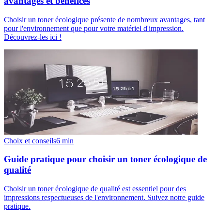
avantages et bénéfices
Choisir un toner écologique présente de nombreux avantages, tant
pour l'environnement que pour votre matériel d'impression.
Découvrez-les ici !
Choix et conseils
6
min
Guide pratique pour choisir un toner écologique de
qualité
Choisir un toner écologique de qualité est essentiel pour des
impressions respectueuses de l'environnement. Suivez notre guide
pratique.