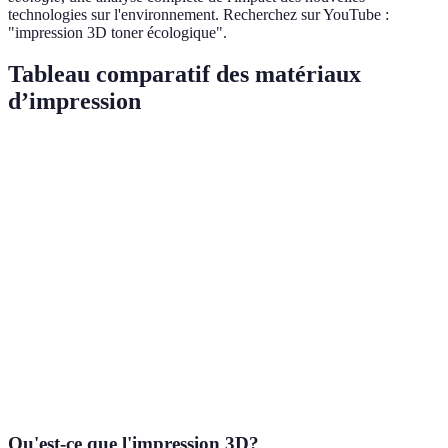
technologies sur l'environnement. Recherchez sur YouTube :
"impression 3D toner écologique".
Tableau comparatif des matériaux
d’impression
Matériau
Avantages
Inconvénients
Utilisation en 
PLA
Moins
Biodégradable
Élévation
Bioplastique
résistant
Résistant,
Plus d'énergie
PET recyclé
Marked Adaptat
durable
réquise
Moins
Résine
Utilisation
d'émissions
Coût élevé
biosourcée
croissante
CO2
Qu'est-ce que l'impression 3D?