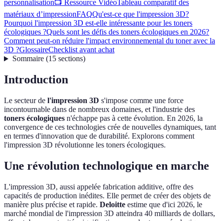
personnalisation
📺 Ressource Vidéo
Tableau comparatif des
matériaux d’impression
FAQ
Qu'est-ce que l'impression 3D?
Pourquoi l'impression 3D est-elle intéressante pour les toners
écologiques ?
Quels sont les défis des toners écologiques en 2026?
Comment peut-on réduire l'impact environnemental du toner avec la
3D ?
Glossaire
Checklist avant achat
Sommaire
(
15
sections
)
Introduction
Le secteur de
l'impression 3D
s'impose comme une force
incontournable dans de nombreux domaines, et l'industrie des
toners écologiques
n'échappe pas à cette évolution. En 2026, la
convergence de ces technologies crée de nouvelles dynamiques, tant
en termes d'innovation que de durabilité. Explorons comment
l'impression 3D révolutionne les toners écologiques.
Une révolution technologique en marche
L'impression 3D, aussi appelée fabrication additive, offre des
capacités de production inédites. Elle permet de créer des objets de
manière plus précise et rapide.
Deloitte
estime que d'ici 2026, le
marché mondial de l'impression 3D atteindra 40 milliards de dollars,