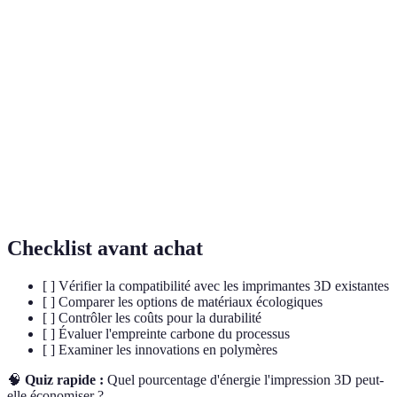
Terme
Définition
Impression 3D
Création d'objets par ajout de couches
Toner fabriqué avec des matériaux
Toner écologique
écologiques
Fabrication
Procédé de production par ajout de
additive
matériau
Checklist avant achat
[ ] Vérifier la compatibilité avec les imprimantes 3D existantes
[ ] Comparer les options de matériaux écologiques
[ ] Contrôler les coûts pour la durabilité
[ ] Évaluer l'empreinte carbone du processus
[ ] Examiner les innovations en polymères
🧠
Quiz rapide :
Quel pourcentage d'énergie l'impression 3D peut-
elle économiser ?