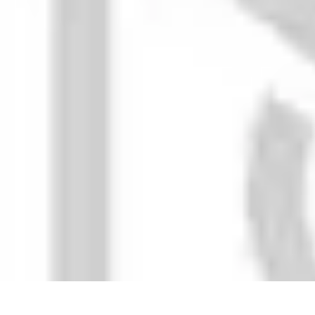
Toner Écologique
Environnement
Comprendre les toners
Avantages des toners
Guide d'ac
Toner Écologique