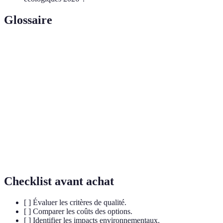
Glossaire
Terme
Définition
Cartouches fabriquées à partir de toners usagés,
Toner recyclé
réduisant les déchets.
Toner
Toners fabriqués à partir de matières premières
biologique
renouvelables.
Impression à la
Production d'impressions uniquement lorsque
demande
nécessaire.
Checklist avant achat
[ ] Évaluer les critères de qualité.
[ ] Comparer les coûts des options.
[ ] Identifier les impacts environnementaux.