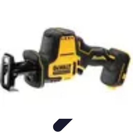
Toner Écologique
Environnement
Comprendre les toners
Avantages des toners
Guide
d'achat
Choix et Comparaison
Toner Écologique