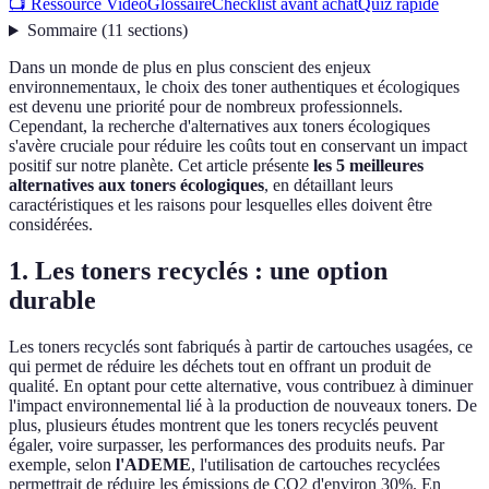
📺 Ressource Vidéo
Glossaire
Checklist avant achat
Quiz rapide
Sommaire
(
11
sections
)
Dans un monde de plus en plus conscient des enjeux
environnementaux, le choix des toner authentiques et écologiques
est devenu une priorité pour de nombreux professionnels.
Cependant, la recherche d'alternatives aux toners écologiques
s'avère cruciale pour réduire les coûts tout en conservant un impact
positif sur notre planète. Cet article présente
les 5 meilleures
alternatives aux toners écologiques
, en détaillant leurs
caractéristiques et les raisons pour lesquelles elles doivent être
considérées.
1. Les toners recyclés : une option
durable
Les toners recyclés sont fabriqués à partir de cartouches usagées, ce
qui permet de réduire les déchets tout en offrant un produit de
qualité. En optant pour cette alternative, vous contribuez à diminuer
l'impact environnemental lié à la production de nouveaux toners. De
plus, plusieurs études montrent que les toners recyclés peuvent
égaler, voire surpasser, les performances des produits neufs. Par
exemple, selon
l'ADEME
, l'utilisation de cartouches recyclées
permettrait de réduire les émissions de CO2 d'environ 30%. En