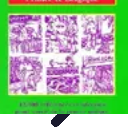
Toner Écologique
Environnement
Comprendre les toners
Avantages des toners
Guide
d'achat
Choix et Comparaison
Toner Écologique