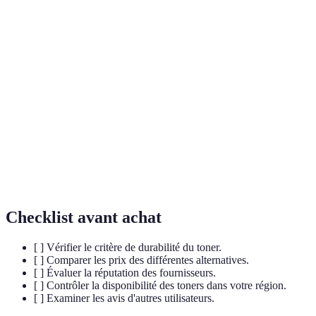
Terme
Définition
Un toner fabriqué à partir de cartouches
Toner recyclé
usagées permettant de réduire les déchets.
Toner
Un toner fabriqué avec des matériaux
biocompatible
biodégradables ou naturels.
Impact
Effet que les produits ont sur l'environnement,
environnemental
incluant la pollution.
Checklist avant achat
[ ] Vérifier le critère de durabilité du toner.
[ ] Comparer les prix des différentes alternatives.
[ ] Évaluer la réputation des fournisseurs.
[ ] Contrôler la disponibilité des toners dans votre région.
[ ] Examiner les avis d'autres utilisateurs.