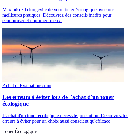
Maximisez la longévité de votre toner écologique avec nos
meilleures pratiques. Découvrez des conseils inédits pour
économiser et imprimer mieux.
Achat et Évaluation
6
min
Les erreurs à éviter lors de l'achat d'un toner
écologique
L'achat d'un toner écologique nécessite précaution. Découvrez les
erreurs à éviter pour un choix aussi conscient qu'efficace.
Toner Écologique