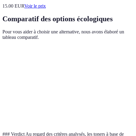
15.00
EUR
Voir le prix
Comparatif des options écologiques
Pour vous aider à choisir une alternative, nous avons élaboré un
tableau comparatif.
Critère
Toner recyclé
Toner à base de plante
To
Impact
Faible
Très faible
Fa
environnemental
Coût
Élevé
Modéré
Él
Disponibilité
Haute
Moyenne
Ha
Durabilité
Bonne
Bonne
Ex
### Verdict Au regard des critères analysés, les toners à base de