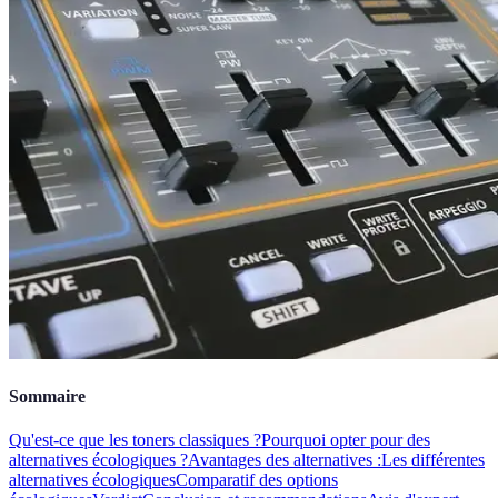
Sommaire
Qu'est-ce que les toners classiques ?
Pourquoi opter pour des
alternatives écologiques ?
Avantages des alternatives :
Les différentes
alternatives écologiques
Comparatif des options