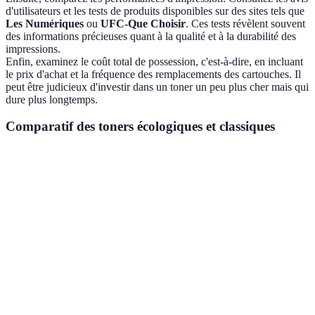
d'utilisateurs et les tests de produits disponibles sur des sites tels que
Les Numériques
ou
UFC-Que Choisir
. Ces tests révèlent souvent
des informations précieuses quant à la qualité et à la durabilité des
impressions.
Enfin, examinez le coût total de possession, c'est-à-dire, en incluant
le prix d'achat et la fréquence des remplacements des cartouches. Il
peut être judicieux d'investir dans un toner un peu plus cher mais qui
dure plus longtemps.
Comparatif des toners écologiques et classiques
Critère
Toners Écologiques
Toners Classiques
Matériaux
Composés
Composition
biodégradables
chimiques nocifs
Impact
Faible impact,
Haut impact
environnemental
recycleables
(plastiques)
Moins cher à