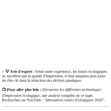
Terme
Définition
Poudre utilisée dans les imprimantes laser pour
Toner
créer des impressions.
Capacité d'un produit à se décomposer
Biodégradable
naturellement sans nuire à l'environnement.
Capacité d'un produit à être transformé et
Recyclable
réutilisé après son utilisation.
>
💡 Avis d'expert :
Selon notre expérience, les toners écologiques
ne sacrifient pas la qualité d'impression, et leur adoption peut jouer
un rôle clé dans la réduction des déchets plastiques.
📺 Pour aller plus loin :
Découvrez les différentes technologies
d'impression écologique
, une analyse complète de ce sujet.
Recherchez sur YouTube : "alternatives toners écologiques 2026".