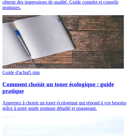
obtenir des impressions de qualité. Guide complet et conseils
pratiques.
Guide d'achat
5
min
Comment choisir un toner écologique : guide
pratique
Apprenez à choisir un toner écologique qui répond à vos besoins
grâce à notre guide pratique détaillé et engageant.