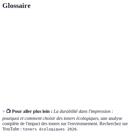
Glossaire
Terme
Définition
Poudres utilisées dans les imprimantes pour créer
Toner
des impressions.
Se dit d'un produit qui peut être décomposé
Biodégradable
naturellement par des micro-organismes.
Un modèle économique qui vise à réduire les
Économie
déchets en réutilisant et en recyclant les
circulaire
ressources.
>
📺 Pour aller plus loin :
La durabilité dans l'impression :
pourquoi et comment choisir des toners écologiques
, une analyse
complète de l'impact des toners sur l'environnement. Recherchez sur
YouTube :
.
toners écologiques 2026