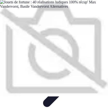
Toner Écologique
Environnement
Comprendre les toners
Avantages des toners
Guide
d'achat
Choix et Comparaison
Toner Écologique