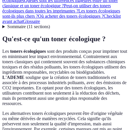
écologiques
Quelles sont les différences majeures entre un toner
classique et un toner écologique ?
Peut-on utiliser des toners
écologiques dans toutes les imprimantes ?
Les toners écologiques
sont-ils plus chers ?
Où acheter des toners écologiques ?
Checklist
avant achat
Glossaire
Sommaire
(
11
sections
)
Qu'est-ce qu'un toner écologique ?
Les
toners écologiques
sont des produits conçus pour imprimer tout
en minimisant leur impact environnemental. Contrairement aux
toners classiques qui contiennent souvent des substances chimiques
toxiques et des résidus polluants, les toners écologiques utilisent des
ingrédients responsables, recyclables ou biodégradables.
L'ADEME
souligne que la création de toners traditionnels est
associée à des processus industriels polluants, avec des émissions de
CO2 importantes. En optant pour des toners écologiques, les
utilisateurs contribuent non seulement à la réduction des déchets,
mais ils permettent aussi une gestion plus responsable des
ressources.
Les alternatives toners écologiques peuvent être d'origine végétale
ou même dérivées de matières recyclées. Cela signifie qu'ils
préservent non seulement la qualité d'impression, mais aussi
l'environnement. Par exemple, certaines marques ont mis au point