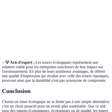
Toner
matériaux recyclés et conçue pour réduire l'impact
écologique
environnemental.
Économie
Modèle économique qui vise à réduire le gaspillage
circulaire
et à prolonger la durée de vie des produits.
Cartouche
Cartouche conçue pour être récupérée et réutilisée
recyclable
dans le cadre d'un programme de recyclage.
>
💡 Avis d'expert :
Les toners écologiques représentent une
solution viable pour les entreprises soucieuses de leur impact sur
l'environnement. En plus de leurs nombreux avantages, ils offrent
une qualité d'impression qui rivalise avec celle des toners classiques,
prouvant ainsi que la durabilité n'est pas synonyme de compromis.
Conclusion
Choisir un toner écologique ne se limite pas à une simple alternative;
c'est un choix proactif pour un avenir plus soutenable. Que ce soit
pour des raisons économiques, écologiques ou de qualité, les toners