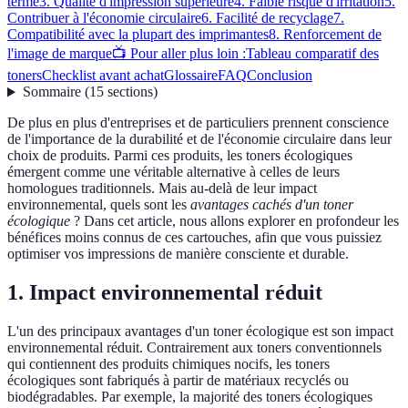
terme
3. Qualité d'impression supérieure
4. Faible risque d'irritation
5.
Contribuer à l'économie circulaire
6. Facilité de recyclage
7.
Compatibilité avec la plupart des imprimantes
8. Renforcement de
l'image de marque
📺 Pour aller plus loin :
Tableau comparatif des
toners
Checklist avant achat
Glossaire
FAQ
Conclusion
Sommaire
(
15
sections
)
De plus en plus d'entreprises et de particuliers prennent conscience
de l'importance de la durabilité et de l'économie circulaire dans leur
choix de produits. Parmi ces produits, les toners écologiques
émergent comme une véritable alternative à celles de leurs
homologues traditionnels. Mais au-delà de leur impact
environnemental, quels sont les
avantages cachés d'un toner
écologique
? Dans cet article, nous allons explorer en profondeur les
bénéfices moins connus de ces cartouches, afin que vous puissiez
optimiser vos impressions de manière consciente et durable.
1. Impact environnemental réduit
L'un des principaux avantages d'un toner écologique est son impact
environnemental réduit. Contrairement aux toners conventionnels
qui contiennent des produits chimiques nocifs, les toners
écologiques sont fabriqués à partir de matériaux recyclés ou
biodégradables. Par exemple, la majorité des toners écologiques