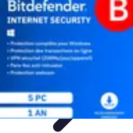
Toner Écologique
Environnement
Comprendre les toners
Avantages des toners
Guide
d'achat
Choix et Comparaison
Toner Écologique