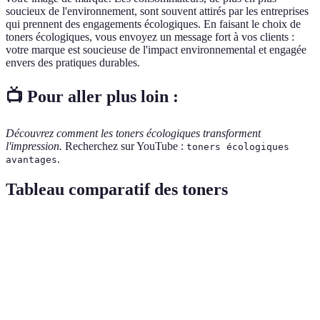
soucieux de l'environnement, sont souvent attirés par les entreprises
qui prennent des engagements écologiques. En faisant le choix de
toners écologiques, vous envoyez un message fort à vos clients :
votre marque est soucieuse de l'impact environnemental et engagée
envers des pratiques durables.
📺 Pour aller plus loin :
Découvrez comment les toners écologiques transforment
l'impression.
Recherchez sur YouTube :
toners écologiques
.
avantages
Tableau comparatif des toners
Critère
Toner écologique
Toner traditionnel
Ver
Impact
Réduit
Éco
Élevé
environnemental
significativement
ga
Coût