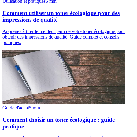
Utilisation et pratiques
6
min
Comment utiliser un toner écologique pour des
impressions de qualité
Apprenez à tirer le meilleur parti de votre toner écologique pour
obtenir des impressions de qualité. Guide complet et conseils
pratiques.
Guide d'achat
5
min
Comment choisir un toner écologique : guide
pratique