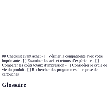
Moins cher à long
Éco
d'impression par
Plus élevé
terme
ga
page
Qualité
Éco
Supérieure
Variable
d'impression
ga
Risque
Éco
Faible
Élevé
d'irritation
ga
## Checklist avant achat - [ ] Vérifier la compatibilité avec votre
imprimante - [ ] Examiner les avis et retours d’expérience - [ ]
Comparer les coûts totaux d’impression - [ ] Considérer le cycle de
vie du produit - [ ] Rechercher des programmes de reprise de
cartouches
Glossaire
Terme
Définition
Cartouche d'impression fabriquée à partir de