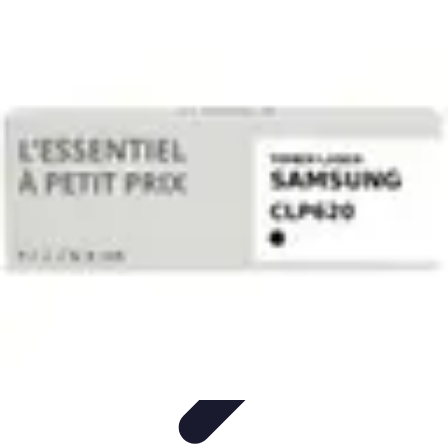
Toner Écologique
Environnement
Comprendre les toners
Avantages des toners
Guide
d'achat
Choix et Comparaison
Toner Écologique