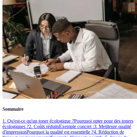
Sommaire
1. Qu'est-ce qu'un toner écologique ?
Pourquoi opter pour des toners
écologiques ?
2. Coûts réduits
Exemple concret :
3. Meilleure qualité
d'impression
Pourquoi la qualité est essentielle ?
4. Réduction de