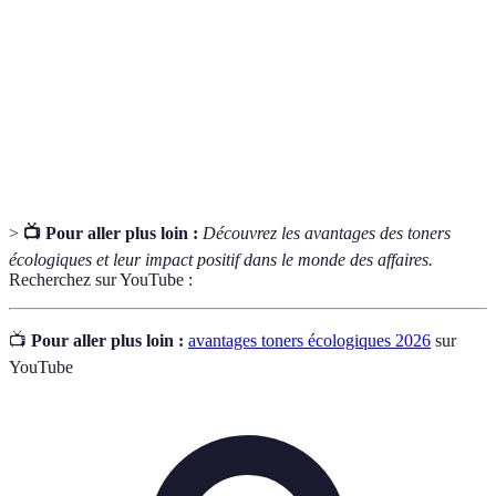
Composés organiques volatils, substances chimiques
COV
qui peuvent émettre des gaz à effet de serre.
Empreinte
Mesure des émissions de CO2 générées par une
carbone
activité ou un produit particulier.
>
📺 Pour aller plus loin :
Découvrez les avantages des toners
écologiques et leur impact positif dans le monde des affaires.
Recherchez sur YouTube :
📺
Pour aller plus loin :
avantages toners écologiques 2026
sur
YouTube