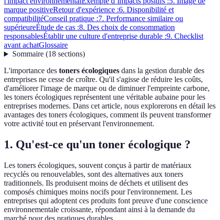
l'impact environnemental
Exemple d’impacts positifs :
5. Image de
marque positive
Retour d'expérience :
6. Disponibilité et
compatibilité
Conseil pratique :
7. Performance similaire ou
supérieure
Étude de cas :
8. Des choix de consommation
responsables
Établir une culture d'entreprise durable :
9. Checklist
avant achat
Glossaire
Sommaire
(
18
sections
)
L'importance des
toners écologiques
dans la gestion durable des
entreprises ne cesse de croître. Qu'il s'agisse de réduire les coûts,
d'améliorer l'image de marque ou de diminuer l'empreinte carbone,
les toners écologiques représentent une véritable aubaine pour les
entreprises modernes. Dans cet article, nous explorerons en détail les
avantages des toners écologiques, comment ils peuvent transformer
votre activité tout en préservant l'environnement.
1. Qu'est-ce qu'un toner écologique ?
Les toners écologiques, souvent conçus à partir de matériaux
recyclés ou renouvelables, sont des alternatives aux toners
traditionnels. Ils produisent moins de déchets et utilisent des
composés chimiques moins nocifs pour l'environnement. Les
entreprises qui adoptent ces produits font preuve d'une conscience
environnementale croissante, répondant ainsi à la demande du
marché pour des pratiques durables.