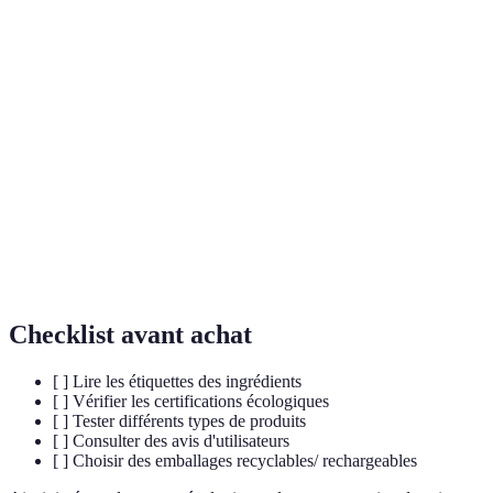
Terme
Définition
Produit cosmétique pour nettoyer et tonifier la
Toner
peau.
Ingrédients
Composés dérivés de plantes ou de minéraux,
naturels
non synthétiques.
Empreinte
Mesure de l'impact d'une activité sur
écologique
l'environnement.
Checklist avant achat
[ ] Lire les étiquettes des ingrédients
[ ] Vérifier les certifications écologiques
[ ] Tester différents types de produits
[ ] Consulter des avis d'utilisateurs
[ ] Choisir des emballages recyclables/ rechargeables