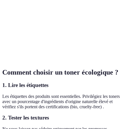
pr
Impact sur
Éc
Irritants potentiels
Doux
la peau
pr
Éc
Emballage
Plastique jetable
Recyclable/Rechargeable
pr
Coût
Moins cher
Souvent plus cher
À 
Comment choisir un toner écologique ?
1. Lire les étiquettes
Les étiquettes des produits sont essentielles. Privilégiez les toners
avec un pourcentage d'ingrédients d'origine naturelle élevé et
vérifiez s'ils portent des certifications (bio, cruelty-free) .
2. Tester les textures
Ne vous laissez pas séduire uniquement par les promesses