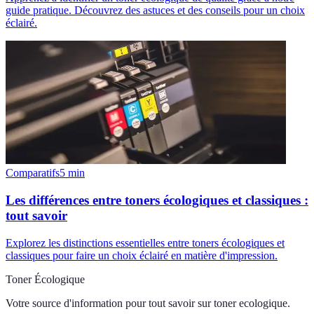
guide pratique. Découvrez des astuces et des conseils pour un choix
éclairé.
Comparatifs
5
min
Les différences entre toners écologiques et classiques :
tout savoir
Explorez les distinctions essentielles entre toners écologiques et
classiques pour faire un choix éclairé en matière d'impression.
Toner Écologique
Votre source d'information pour tout savoir sur
toner ecologique
.