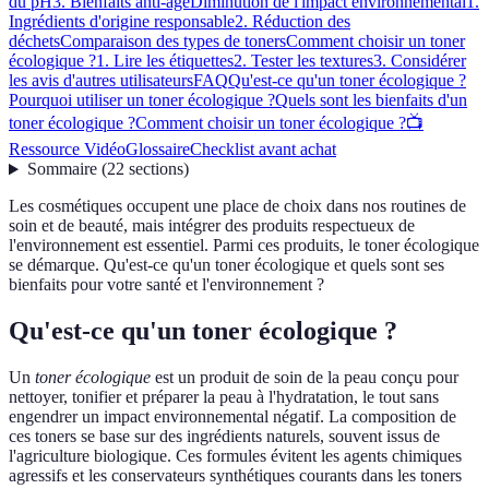
du pH
3. Bienfaits anti-âge
Diminution de l'impact environnemental
1.
Ingrédients d'origine responsable
2. Réduction des
déchets
Comparaison des types de toners
Comment choisir un toner
écologique ?
1. Lire les étiquettes
2. Tester les textures
3. Considérer
les avis d'autres utilisateurs
FAQ
Qu'est-ce qu'un toner écologique ?
Pourquoi utiliser un toner écologique ?
Quels sont les bienfaits d'un
toner écologique ?
Comment choisir un toner écologique ?
📺
Ressource Vidéo
Glossaire
Checklist avant achat
Sommaire
(
22
sections
)
Les cosmétiques occupent une place de choix dans nos routines de
soin et de beauté, mais intégrer des produits respectueux de
l'environnement est essentiel. Parmi ces produits, le toner écologique
se démarque. Qu'est-ce qu'un toner écologique et quels sont ses
bienfaits pour votre santé et l'environnement ?
Qu'est-ce qu'un toner écologique ?
Un
toner écologique
est un produit de soin de la peau conçu pour
nettoyer, tonifier et préparer la peau à l'hydratation, le tout sans
engendrer un impact environnemental négatif. La composition de
ces toners se base sur des ingrédients naturels, souvent issus de
l'agriculture biologique. Ces formules évitent les agents chimiques
agressifs et les conservateurs synthétiques courants dans les toners