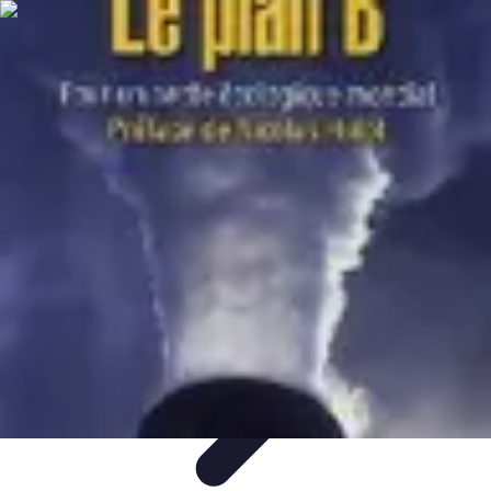
Toner Écologique
Environnement
Comprendre les toners
Avantages des toners
Guide
d'achat
Choix et Comparaison
Toner Écologique