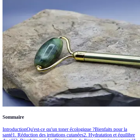
Sommaire
Introduction
Qu'est-ce qu'un toner écologique ?
Bienfaits pour la
santé
1. Réduction des irritations cutanées
2. Hydratation et équilibre