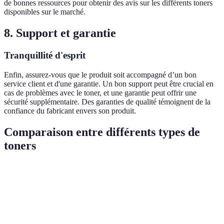
de bonnes ressources pour obtenir des avis sur les différents toners
disponibles sur le marché.
8. Support et garantie
Tranquillité d'esprit
Enfin, assurez-vous que le produit soit accompagné d’un bon
service client et d'une garantie. Un bon support peut être crucial en
cas de problèmes avec le toner, et une garantie peut offrir une
sécurité supplémentaire. Des garanties de qualité témoignent de la
confiance du fabricant envers son produit.
Comparaison entre différents types de
toners
Critère
Toner A (Écologique)
Toner B (Standard)
Ver
Coût par
Éco
0,05 €
0,07 €
page
ava