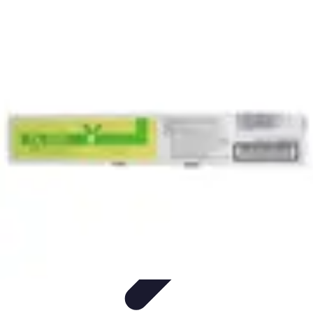
Toner Écologique
Environnement
Comprendre les toners
Avantages des toners
Guide
d'achat
Choix et Comparaison
Toner Écologique