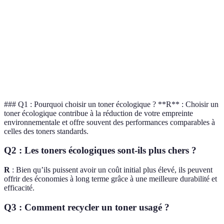
Matériaux
Oui
Non
Éco
recyclés
Certifié
Oui (Blue Angel)
Non
Éco
Pages
5 000
4 000
Éco
imprimées
### Q1 : Pourquoi choisir un toner écologique ? **R** : Choisir un
toner écologique contribue à la réduction de votre empreinte
environnementale et offre souvent des performances comparables à
celles des toners standards.
Q2 : Les toners écologiques sont-ils plus chers ?
R
: Bien qu’ils puissent avoir un coût initial plus élevé, ils peuvent
offrir des économies à long terme grâce à une meilleure durabilité et
efficacité.
Q3 : Comment recycler un toner usagé ?