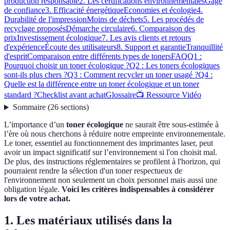
production responsable
2. Les certifications environnementales
Gage
de confiance
3. Efficacité énergétique
Economies et écologie
4.
Durabilité de l'impression
Moins de déchets
5. Les procédés de
recyclage proposés
Démarche circulaire
6. Comparaison des
prix
Investissement écologique
7. Les avis clients et retours
d'expérience
Écoute des utilisateurs
8. Support et garantie
Tranquillité
d'esprit
Comparaison entre différents types de toners
FAQ
Q1 :
Pourquoi choisir un toner écologique ?
Q2 : Les toners écologiques
sont-ils plus chers ?
Q3 : Comment recycler un toner usagé ?
Q4 :
Quelle est la différence entre un toner écologique et un toner
standard ?
Checklist avant achat
Glossaire
📺 Ressource Vidéo
Sommaire
(
26
sections
)
L’importance d’un
toner écologique
ne saurait être sous-estimée à
l’ère où nous cherchons à réduire notre empreinte environnementale.
Le toner, essentiel au fonctionnement des imprimantes laser, peut
avoir un impact significatif sur l’environnement si l'on choisit mal.
De plus, des instructions réglementaires se profilent à l'horizon, qui
pourraient rendre la sélection d'un toner respectueux de
l'environnement non seulement un choix personnel mais aussi une
obligation légale.
Voici les critères indispensables à considérer
lors de votre achat.
1. Les matériaux utilisés dans la