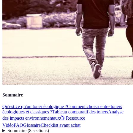
Sommaire
Qu'est-ce qu'un toner écologique ?
Comment choisir entre toners
écologiques et classiques ?
Tableau comparatif des toners
Analyse
des impacts environnementaux
📺 Ressource
Vidéo
FAQ
Glossaire
Checklist avant achat
Sommaire
(
8
sections
)