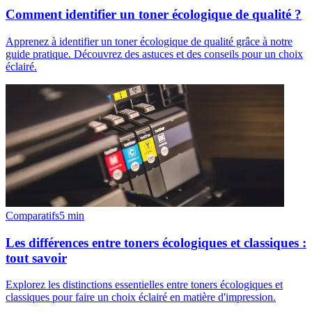
Comment identifier un toner écologique de qualité ?
Apprenez à identifier un toner écologique de qualité grâce à notre
guide pratique. Découvrez des astuces et des conseils pour un choix
éclairé.
Comparatifs
5
min
Les différences entre toners écologiques et classiques :
tout savoir
Explorez les distinctions essentielles entre toners écologiques et
classiques pour faire un choix éclairé en matière d'impression.