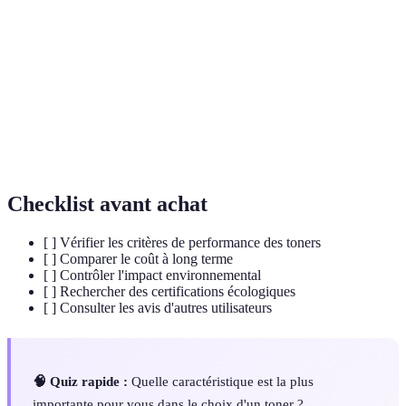
Poudre utilisée dans les imprimantes laser pour créer
Toner
une image imprimée.
Se dit d'un produit qui est conçu pour minimiser son
Écologique
impact sur l'environnement.
Capacité d'un produit à être transformé et réutilisé
Recyclable
après usage.
Checklist avant achat
[ ] Vérifier les critères de performance des toners
[ ] Comparer le coût à long terme
[ ] Contrôler l'impact environnemental
[ ] Rechercher des certifications écologiques
[ ] Consulter les avis d'autres utilisateurs
🧠 Quiz rapide :
Quelle caractéristique est la plus
importante pour vous dans le choix d'un toner ?