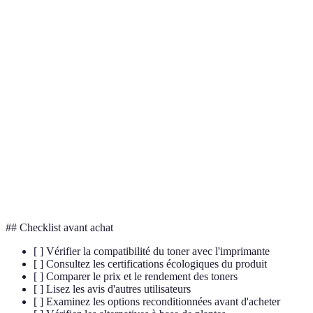
Terme
Définition
Produit d'impression à faible impact
Toner
environnemental, souvent basé sur des matériaux
écologique
recyclés ou durables.
Produit rénové à partir de cartouches usagées,
Reconditionné
garantissant une seconde vie au matériel.
Quantité de pages qu'une cartouche peut
Rendement
imprimer avant d'être remplacée.
## Checklist avant achat
[ ] Vérifier la compatibilité du toner avec l'imprimante
[ ] Consultez les certifications écologiques du produit
[ ] Comparer le prix et le rendement des toners
[ ] Lisez les avis d'autres utilisateurs
[ ] Examinez les options reconditionnées avant d'acheter