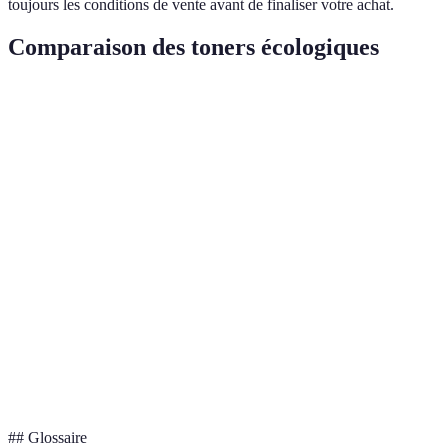
toujours les conditions de vente avant de finaliser votre achat.
Comparaison des toners écologiques
Critère
Toner A (Marque Écologique)
Toner B (Recondi
Prix (EUR)
25
15
Pages
3000
1500
imprimées
Certification
Ecolabel
Aucun
Satisfaction
90%
75%
Politique de
30 jours
14 jours
retour
## Glossaire