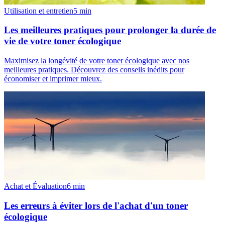
Utilisation et entretien
5
min
Les meilleures pratiques pour prolonger la durée de
vie de votre toner écologique
Maximisez la longévité de votre toner écologique avec nos
meilleures pratiques. Découvrez des conseils inédits pour
économiser et imprimer mieux.
Achat et Évaluation
6
min
Les erreurs à éviter lors de l'achat d'un toner
écologique