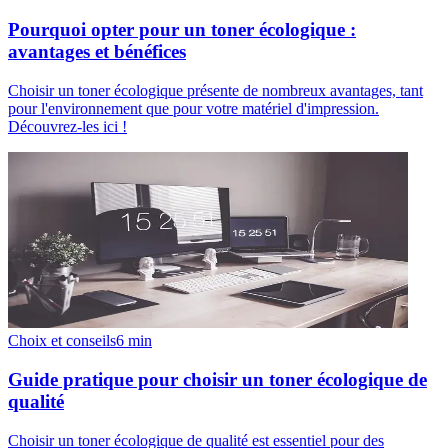
Pourquoi opter pour un toner écologique :
avantages et bénéfices
Choisir un toner écologique présente de nombreux avantages, tant
pour l'environnement que pour votre matériel d'impression.
Découvrez-les ici !
Choix et conseils
6
min
Guide pratique pour choisir un toner écologique de
qualité
Choisir un toner écologique de qualité est essentiel pour des