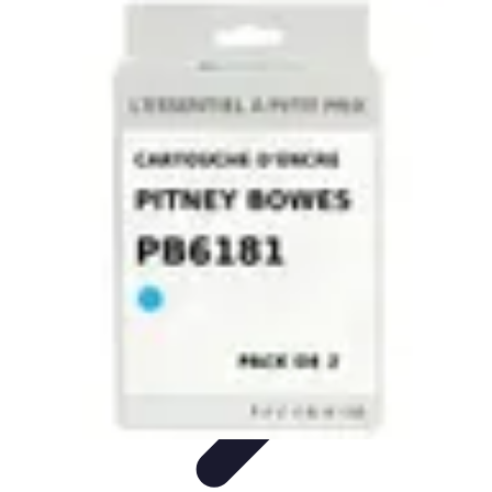
Toner Écologique
Environnement
Comprendre les toners
Avantages des toners
Guide
d'achat
Choix et Comparaison
Toner Écologique