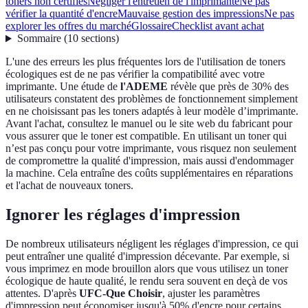
toners non certifiés
Négliger l'entretien de l'imprimante
Ne pas
vérifier la quantité d'encre
Mauvaise gestion des impressions
Ne pas
explorer les offres du marché
Glossaire
Checklist avant achat
Sommaire
(
10
sections
)
L'une des erreurs les plus fréquentes lors de l'utilisation de toners
écologiques est de ne pas vérifier la compatibilité avec votre
imprimante. Une étude de
l'ADEME
révèle que près de 30% des
utilisateurs constatent des problèmes de fonctionnement simplement
en ne choisissant pas les toners adaptés à leur modèle d’imprimante.
Avant l'achat, consultez le manuel ou le site web du fabricant pour
vous assurer que le toner est compatible. En utilisant un toner qui
n’est pas conçu pour votre imprimante, vous risquez non seulement
de compromettre la qualité d'impression, mais aussi d'endommager
la machine. Cela entraîne des coûts supplémentaires en réparations
et l'achat de nouveaux toners.
Ignorer les réglages d'impression
De nombreux utilisateurs négligent les réglages d'impression, ce qui
peut entraîner une qualité d'impression décevante. Par exemple, si
vous imprimez en mode brouillon alors que vous utilisez un toner
écologique de haute qualité, le rendu sera souvent en deçà de vos
attentes. D'après
UFC-Que Choisir
, ajuster les paramètres
d'impression peut économiser jusqu'à 50% d'encre pour certains