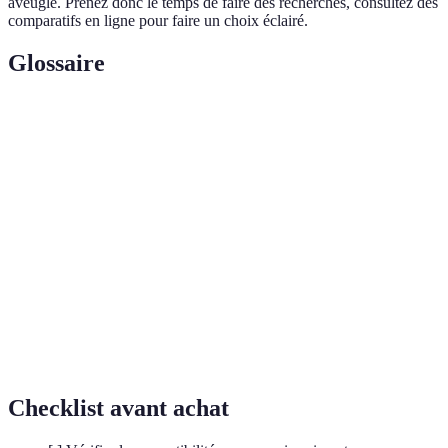
aveugle. Prenez donc le temps de faire des recherches, consultez des
comparatifs en ligne pour faire un choix éclairé.
Glossaire
Terme
Définition
Toner
Cartouche d'encre conçue avec des pratiques
écologique
durables et respectueuses de l'environnement.
Aptitude d'un toner à fonctionner correctement
Compatibilité
avec un modèle d'imprimante spécifique.
Ensemble de mesures prises pour maintenir
Entretien
l’équipement dans un état optimal et éviter des
préventif
pannes.
Checklist avant achat