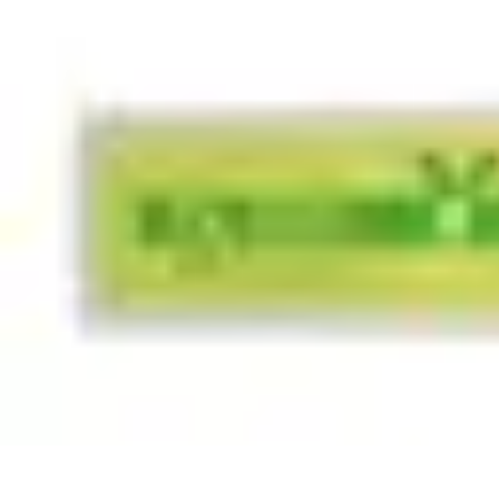
Toner Écologique
Environnement
Comprendre les toners
Avantages des toners
Guide d'ac
Toner Écologique