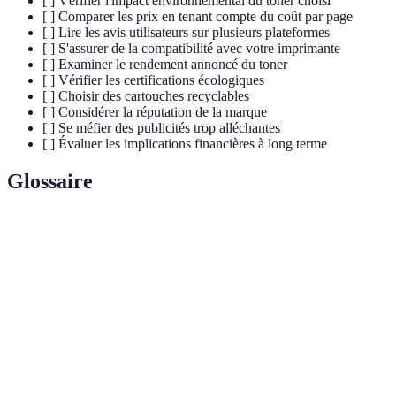
[ ] Vérifier l'impact environnemental du toner choisi
[ ] Comparer les prix en tenant compte du coût par page
[ ] Lire les avis utilisateurs sur plusieurs plateformes
[ ] S'assurer de la compatibilité avec votre imprimante
[ ] Examiner le rendement annoncé du toner
[ ] Vérifier les certifications écologiques
[ ] Choisir des cartouches recyclables
[ ] Considérer la réputation de la marque
[ ] Se méfier des publicités trop alléchantes
[ ] Évaluer les implications financières à long terme
Glossaire
Terme
Définition
Toner
Toner fabriqué avec des matériaux réduisant
écologique
l'impact sur l'environnement.
Capacité d'une cartouche à imprimer un certain
Rendement
nombre de pages avant d'être vide.
Label garantissant le respect de normes