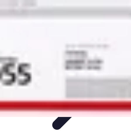
Toner Écologique
Environnement
Comprendre les toners
Avantages des toners
Guide
d'achat
Choix et Comparaison
Toner Écologique