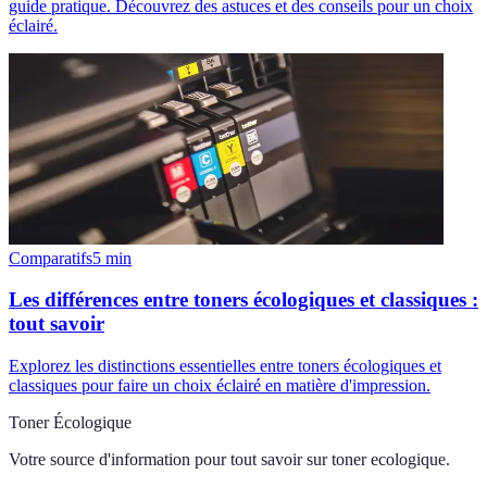
guide pratique. Découvrez des astuces et des conseils pour un choix
éclairé.
Comparatifs
5
min
Les différences entre toners écologiques et classiques :
tout savoir
Explorez les distinctions essentielles entre toners écologiques et
classiques pour faire un choix éclairé en matière d'impression.
Toner Écologique
Votre source d'information pour tout savoir sur
toner ecologique
.