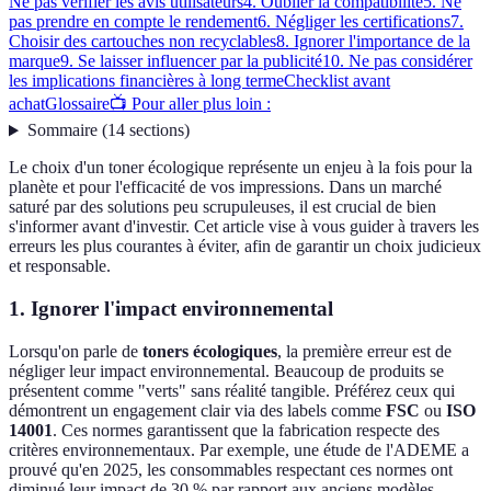
Ne pas vérifier les avis utilisateurs
4. Oublier la compatibilité
5. Ne
pas prendre en compte le rendement
6. Négliger les certifications
7.
Choisir des cartouches non recyclables
8. Ignorer l'importance de la
marque
9. Se laisser influencer par la publicité
10. Ne pas considérer
les implications financières à long terme
Checklist avant
achat
Glossaire
📺 Pour aller plus loin :
Sommaire
(
14
sections
)
Le choix d'un toner écologique représente un enjeu à la fois pour la
planète et pour l'efficacité de vos impressions. Dans un marché
saturé par des solutions peu scrupuleuses, il est crucial de bien
s'informer avant d'investir. Cet article vise à vous guider à travers les
erreurs les plus courantes à éviter, afin de garantir un choix judicieux
et responsable.
1. Ignorer l'impact environnemental
Lorsqu'on parle de
toners écologiques
, la première erreur est de
négliger leur impact environnemental. Beaucoup de produits se
présentent comme "verts" sans réalité tangible. Préférez ceux qui
démontrent un engagement clair via des labels comme
FSC
ou
ISO
14001
. Ces normes garantissent que la fabrication respecte des
critères environnementaux. Par exemple, une étude de l'ADEME a
prouvé qu'en 2025, les consommables respectant ces normes ont
diminué leur impact de 30 % par rapport aux anciens modèles.