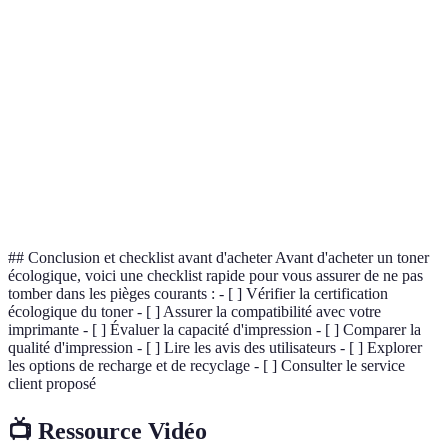
Écologique
Oui
Oui
Non
A et B
Compatibilité
Haute
Moyenne
Faible
A
3000
1000
500
Durabilité
A
pages
pages
pages
Service
Excellent
Moyen
N/A
A
Client
## Conclusion et checklist avant d'acheter Avant d'acheter un toner
écologique, voici une checklist rapide pour vous assurer de ne pas
tomber dans les pièges courants : - [ ] Vérifier la certification
écologique du toner - [ ] Assurer la compatibilité avec votre
imprimante - [ ] Évaluer la capacité d'impression - [ ] Comparer la
qualité d'impression - [ ] Lire les avis des utilisateurs - [ ] Explorer
les options de recharge et de recyclage - [ ] Consulter le service
client proposé
📺 Ressource Vidéo