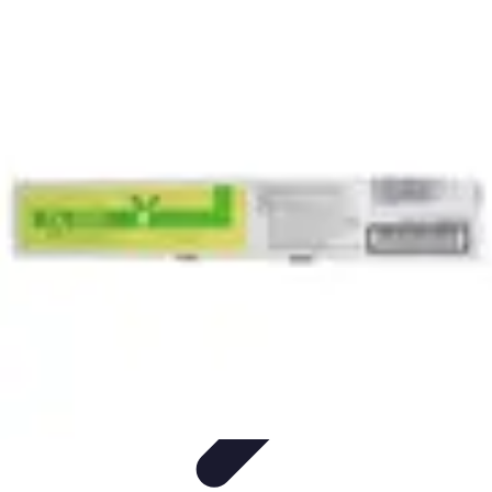
Toner Écologique
Environnement
Comprendre les toners
Avantages des toners
Guide
d'achat
Choix et Comparaison
Toner Écologique