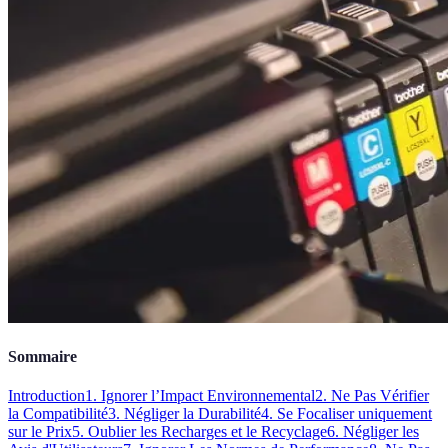
Sommaire
Introduction
1. Ignorer l’Impact Environnemental
2. Ne Pas Vérifier
la Compatibilité
3. Négliger la Durabilité
4. Se Focaliser uniquement
sur le Prix
5. Oublier les Recharges et le Recyclage
6. Négliger les