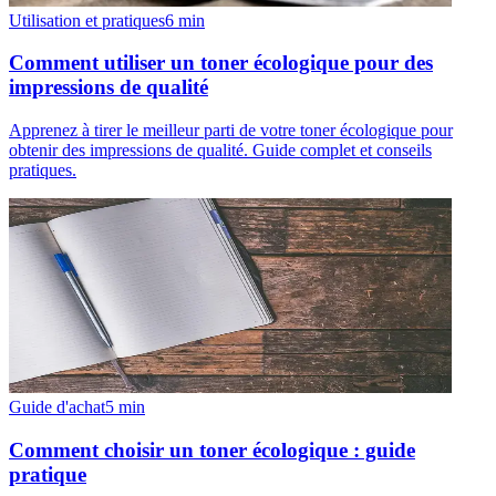
Utilisation et pratiques
6
min
Comment utiliser un toner écologique pour des
impressions de qualité
Apprenez à tirer le meilleur parti de votre toner écologique pour
obtenir des impressions de qualité. Guide complet et conseils
pratiques.
Guide d'achat
5
min
Comment choisir un toner écologique : guide
pratique