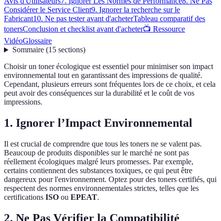
Avis d'Utilisateurs
7. Ignorer Les Normes de Performance
8. Ne Pas
Considérer le Service Client
9. Ignorer la recherche sur le
Fabricant
10. Ne pas tester avant d'acheter
Tableau comparatif des
toners
Conclusion et checklist avant d'acheter
📺 Ressource
Vidéo
Glossaire
Sommaire
(
15
sections
)
Choisir un toner écologique est essentiel pour minimiser son impact
environnemental tout en garantissant des impressions de qualité.
Cependant, plusieurs erreurs sont fréquentes lors de ce choix, et cela
peut avoir des conséquences sur la durabilité et le coût de vos
impressions.
1. Ignorer l’Impact Environnemental
Il est crucial de comprendre que tous les toners ne se valent pas.
Beaucoup de produits disponibles sur le marché ne sont pas
réellement écologiques malgré leurs promesses. Par exemple,
certains contiennent des substances toxiques, ce qui peut être
dangereux pour l'environnement. Optez pour des toners certifiés, qui
respectent des normes environnementales strictes, telles que les
certifications
ISO
ou
EPEAT
.
2. Ne Pas Vérifier la Compatibilité