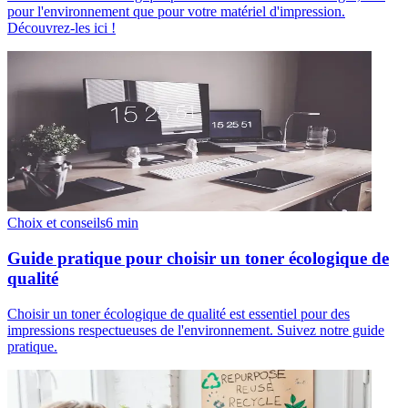
pour l'environnement que pour votre matériel d'impression.
Découvrez-les ici !
Choix et conseils
6
min
Guide pratique pour choisir un toner écologique de
qualité
Choisir un toner écologique de qualité est essentiel pour des
impressions respectueuses de l'environnement. Suivez notre guide
pratique.