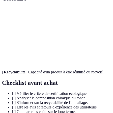
Terme
Définition
Produit d'impression respectueux de
Toner
l'environnement, souvent fabriqué à partir de
écologique
matériaux durables.
Système de validation des normes
Certification
environnementales d'un produit.
|
Recyclabilité
| Capacité d'un produit à être réutilisé ou recyclé.
Checklist avant achat
[ ] Vérifier le critère de certification écologique.
[ ] Analyser la composition chimique du toner.
[ ] S'informer sur la recyclabilité de l'emballage.
[ ] Lire les avis et retours d'expérience des utilisateurs.
[ ] Comparer les coûts sur le long terme.