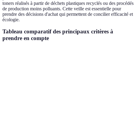
toners réalisés à partir de déchets plastiques recyclés ou des procédés
de production moins polluants. Cette veille est essentielle pour
prendre des décisions d'achat qui permettent de concilier efficacité et
écologie.
Tableau comparatif des principaux critères à
prendre en compte
Critère
Toner A
Toner B
Toner C
Verdict
Label
A
Oui
Non
Oui
écologique
privilégier
Coût par
A et C
0,03€
0,05€
0,04€
impression
intéressants
Emballage
A et B à
Oui
Oui
Non
recyclable
choisir
Durée de
2000
1500
2500
C le plus