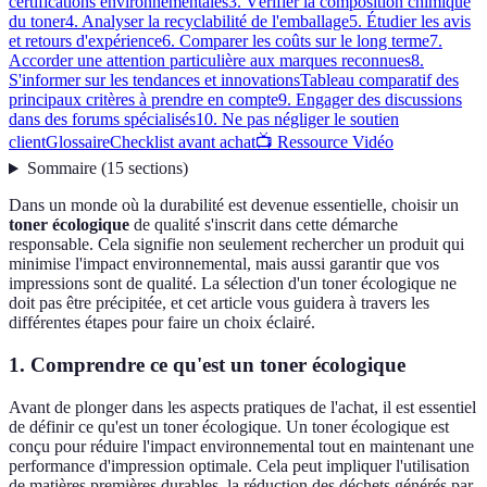
certifications environnementales
3. Vérifier la composition chimique
du toner
4. Analyser la recyclabilité de l'emballage
5. Étudier les avis
et retours d'expérience
6. Comparer les coûts sur le long terme
7.
Accorder une attention particulière aux marques reconnues
8.
S'informer sur les tendances et innovations
Tableau comparatif des
principaux critères à prendre en compte
9. Engager des discussions
dans des forums spécialisés
10. Ne pas négliger le soutien
client
Glossaire
Checklist avant achat
📺 Ressource Vidéo
Sommaire
(
15
sections
)
Dans un monde où la durabilité est devenue essentielle, choisir un
toner écologique
de qualité s'inscrit dans cette démarche
responsable. Cela signifie non seulement rechercher un produit qui
minimise l'impact environnemental, mais aussi garantir que vos
impressions sont de qualité. La sélection d'un toner écologique ne
doit pas être précipitée, et cet article vous guidera à travers les
différentes étapes pour faire un choix éclairé.
1. Comprendre ce qu'est un toner écologique
Avant de plonger dans les aspects pratiques de l'achat, il est essentiel
de définir ce qu'est un toner écologique. Un toner écologique est
conçu pour réduire l'impact environnemental tout en maintenant une
performance d'impression optimale. Cela peut impliquer l'utilisation
de matières premières durables, la réduction des déchets générés par