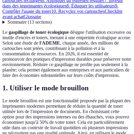
cartouches recharges
6. Appliquer un entretien régulier
7. Investir
dans des imprimantes écologiques
8. Éduquer les utilisateurs
9.
Contrôler l'usage du toner
10. Recyclez vos cartouches
Checklist
avant achat
Glossaire
Sommaire
(
13
sections
)
Le
gaspillage de toner écologique
désigne l'utilisation excessive ou
inutile d'encres et toners, menant à une empreinte écologique accrue.
Selon une étude de
l'ADEME
, chaque année, des millions de
cartouches sont jetées, contribuant à la pollution et à la
consommation de ressources. En 2026, il est essentiel de
promouvoir des pratiques d'impression durables pour préserver notre
environnement. Réduire ce gaspillage ne profite pas seulement à la
planète; cela permet également aux entreprises et aux particuliers de
faire des économies substantielles sur leurs coûts d'impression.
1. Utiliser le mode brouillon
Le mode brouillon est une fonctionnalité proposée par la plupart des
imprimantes modernes permettant de réduire la quantité de toner
utilisée lors de l'impression de documents. En choisissant cette
option pour des impressions internes ou des ébauches, vous pouvez
économiser jusqu'à 50% de votre toner. Cela est particulièrement
utile dans un contexte de travail quotidien où plusieurs impressions
ne nécessitent pas une qualité optimale. Ainsi, en utilisant le mode