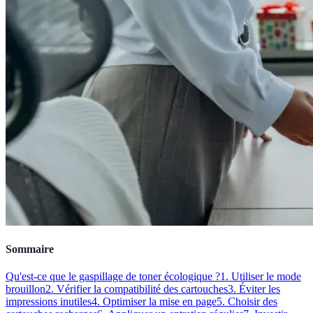
Sommaire
Qu'est-ce que le gaspillage de toner écologique ?
1. Utiliser le mode
brouillon
2. Vérifier la compatibilité des cartouches
3. Éviter les
impressions inutiles
4. Optimiser la mise en page
5. Choisir des