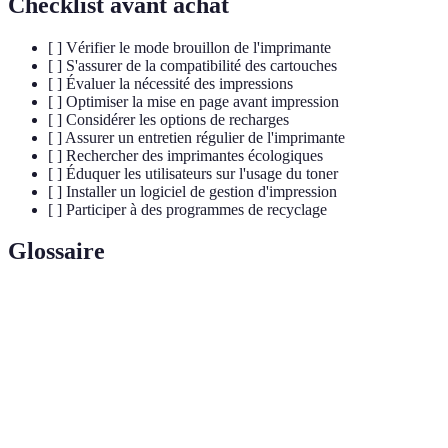
Checklist avant achat
[ ] Vérifier le mode brouillon de l'imprimante
[ ] S'assurer de la compatibilité des cartouches
[ ] Évaluer la nécessité des impressions
[ ] Optimiser la mise en page avant impression
[ ] Considérer les options de recharges
[ ] Assurer un entretien régulier de l'imprimante
[ ] Rechercher des imprimantes écologiques
[ ] Éduquer les utilisateurs sur l'usage du toner
[ ] Installer un logiciel de gestion d'impression
[ ] Participer à des programmes de recyclage
Glossaire
Terme
Définition
Toner
Produit d'impression respectueux de
écologique
l'environnement.
Cartouche
Réserve d'encre ou toner pour imprimante.