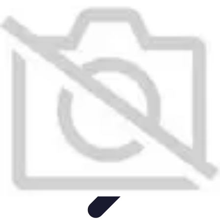
Toner Écologique
Environnement
Comprendre les toners
Avantages des toners
Guide
d'achat
Choix et Comparaison
Toner Écologique