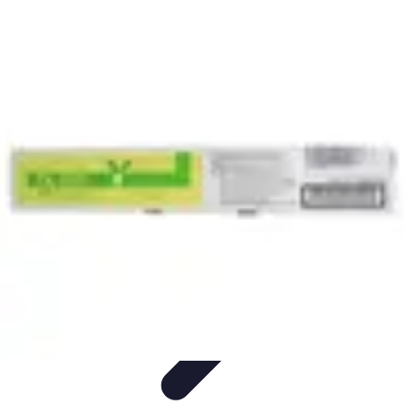
Toner Écologique
Environnement
Comprendre les toners
Avantages des toners
Guide
d'achat
Choix et Comparaison
Toner Écologique