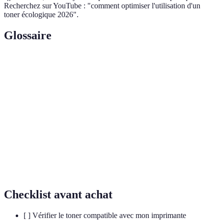
Recherchez sur YouTube : "comment optimiser l'utilisation d'un
toner écologique 2026".
Glossaire
Terme
Définition
Toner
Produit d'impression à faible impact
écologique
environnemental
Cartouche
Cartouche de toner réutilisée après traitement
recyclée
Ajustement des paramètres de l'imprimante pour une
Calibrage
meilleure qualité d'impression
Checklist avant achat
[ ] Vérifier le toner compatible avec mon imprimante