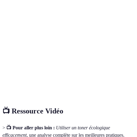
Critère
Toner A
Toner B
Verdict
Coût par
0,05
0,07
Toner A est plus
page
EUR
EUR
économique
Émission de
Toner A est plus
18 g
25 g
CO2
écologique
Les deux sont
Compatibilité
Oui
Oui
compatibles
3 000
2 500
Toner A a une
Durée de vie
pages
pages
meilleure longévité
📺 Ressource Vidéo
>
📺 Pour aller plus loin :
Utiliser un toner écologique
efficacement
, une analyse complète sur les meilleures pratiques.