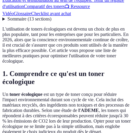
Éducation et sensibilisation au sein de l'équipe
8. Tenir un registre
d'utilisation
Comparatif des toners
📺 Ressource
Vidéo
Glossaire
Checklist avant achat
Sommaire
(
13
sections
)
L'utilisation de toners écologiques est devenu un choix de plus en
plus populaire, tant pour les entreprises que pour les particuliers. En
2026, alors que la conscience environnementale continue de croître,
il est crucial de s'assurer que ces produits sont utilisés de la manière
la plus efficace possible. Cet article vous propose une liste de
meilleures pratiques pour optimiser l'utilisation de votre toner
écologique.
1. Comprendre ce qu'est un toner
écologique
Un
toner écologique
est un type de toner conçu pour réduire
l'impact environnemental durant son cycle de vie. Cela inclut des
matériaux recyclés, des ingrédients non toxiques et des processus de
fabrication durables. Selon une étude de
l'ADEME
, les toners qui
répondent à des critères écoresponsables peuvent réduire jusqu'à 30
% les émissions de CO2 lors de leur production. Opter pour un toner
écologique ne se limite pas à la simple utilisation, mais englobe
également le choix judicieux du produit dès le départ.