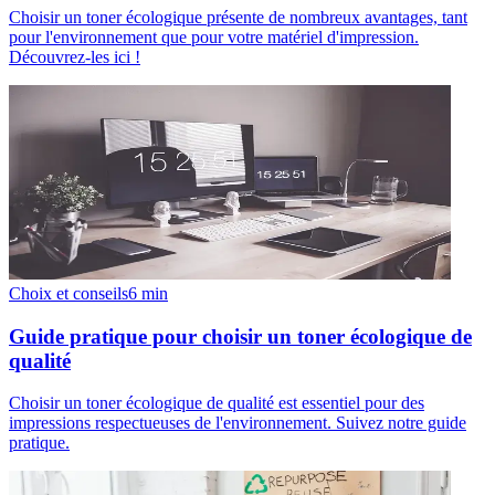
Choisir un toner écologique présente de nombreux avantages, tant
pour l'environnement que pour votre matériel d'impression.
Découvrez-les ici !
Choix et conseils
6
min
Guide pratique pour choisir un toner écologique de
qualité
Choisir un toner écologique de qualité est essentiel pour des
impressions respectueuses de l'environnement. Suivez notre guide
pratique.