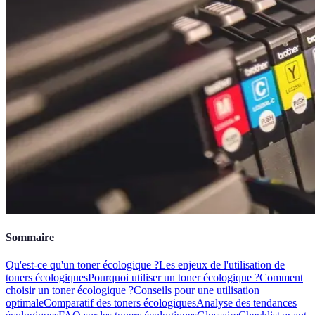
Sommaire
Qu'est-ce qu'un toner écologique ?
Les enjeux de l'utilisation de
toners écologiques
Pourquoi utiliser un toner écologique ?
Comment
choisir un toner écologique ?
Conseils pour une utilisation
optimale
Comparatif des toners écologiques
Analyse des tendances