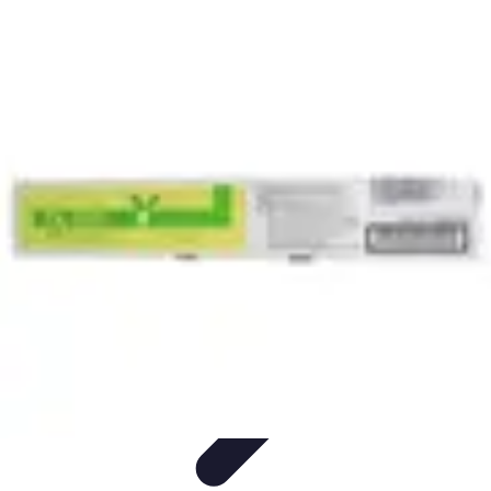
Toner Écologique
Environnement
Comprendre les toners
Avantages des toners
Guide
d'achat
Choix et Comparaison
Toner Écologique