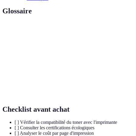
Glossaire
Terme
Définition
Poudre utilisée pour créer des images sur papier dans
Toner
les imprimantes laser.
Qui est respectueux de l'environnement, souvent lié
Écologique
à des pratiques durables.
Processus de réutilisation de matériaux usagés pour
Recyclage
en faire de nouveaux produits.
Checklist avant achat
[ ] Vérifier la compatibilité du toner avec l'imprimante
[ ] Consulter les certifications écologiques
[ ] Analyser le coût par page d'impression