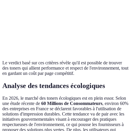
Nombre de
2,000
2,500
1,800
B
pages
Coût par page
0.02 €
0.03 €
0.018 €
A
Impact
Élevé
Modéré
Faible
C
environnemental
Le verdict basé sur ces critères révèle qu'il est possible de trouver
des toners qui allient performance et respect de l'environnement, tout
en gardant un coût par page compétitif.
Analyse des tendances écologiques
En 2026, le marché des toners écologiques est en plein essor. Selon
une étude récente de
60 Millions de Consommateurs
, environ 60%
des entreprises en France se déclarent favorables à l'utilisation de
solutions d'impression durables. Cette tendance va de pair avec les
initiatives gouvernementales visant à encourager des pratiques
respectueuses de l'environnement, ce qui pousse les fournisseurs à
proposer des solutions plus vertes. De plus, les utilisateurs qui