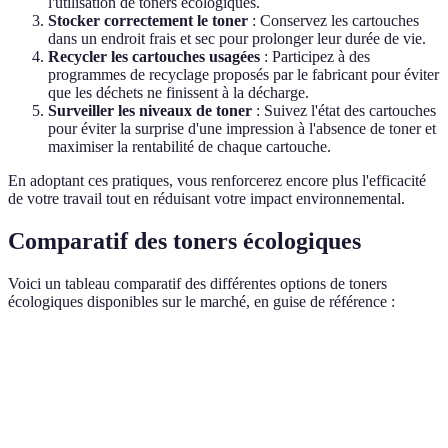
l'utilisation de toners écologiques.
Stocker correctement le toner
: Conservez les cartouches
dans un endroit frais et sec pour prolonger leur durée de vie.
Recycler les cartouches usagées
: Participez à des
programmes de recyclage proposés par le fabricant pour éviter
que les déchets ne finissent à la décharge.
Surveiller les niveaux de toner
: Suivez l'état des cartouches
pour éviter la surprise d'une impression à l'absence de toner et
maximiser la rentabilité de chaque cartouche.
En adoptant ces pratiques, vous renforcerez encore plus l'efficacité
de votre travail tout en réduisant votre impact environnemental.
Comparatif des toners écologiques
Voici un tableau comparatif des différentes options de toners
écologiques disponibles sur le marché, en guise de référence :
Critère
Toner A
Toner B
Toner C
Verdict
Vitesse
30 ppm
25 ppm
35 ppm
C
d'impression