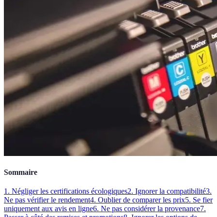
Sommaire
1. Négliger les certifications écologiques
2. Ignorer la compatibilité
3.
Ne pas vérifier le rendement
4. Oublier de comparer les prix
5. Se fier
uniquement aux avis en ligne
6. Ne pas considérer la provenance
7.