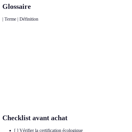
Glossaire
| Terme | Définition
Cartouche d'impression fabriquée avec des
Toner
matériaux durables et ayant un impact minimal
écologique
sur l'environnement.
Label attribué à un produit qui respecte des
Certification
critères spécifiques en matière de durabilité et de
sécurité environnementale.
Capacité d'un toner à fonctionner avec un type
Compatibilité
spécifique d'imprimante sans la provoquer des
dysfonctionnements.
Checklist avant achat
[ ] Vérifier la certification écologique