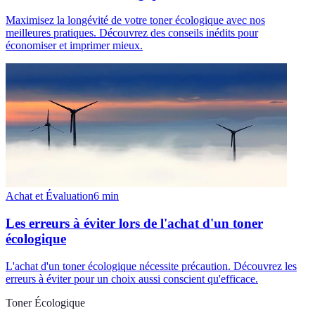
Maximisez la longévité de votre toner écologique avec nos
meilleures pratiques. Découvrez des conseils inédits pour
économiser et imprimer mieux.
Achat et Évaluation
6
min
Les erreurs à éviter lors de l'achat d'un toner
écologique
L'achat d'un toner écologique nécessite précaution. Découvrez les
erreurs à éviter pour un choix aussi conscient qu'efficace.
Toner Écologique