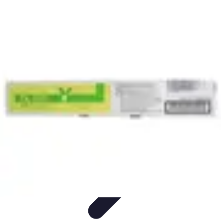
Toner Écologique
Environnement
Comprendre les toners
Avantages des toners
Guide
d'achat
Choix et Comparaison
Toner Écologique