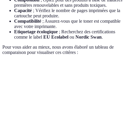
premières renouvelables et sans produits toxiques.
Capacité
; Vérifiez le nombre de pages imprimées que la
cartouche peut produire.
Compatibilité
; Assurez-vous que le toner est compatible
avec votre imprimante.
Etiquetage écologique
; Recherchez des certifications
comme le label
EU Ecolabel
ou
Nordic Swan
.
Pour vous aider au mieux, nous avons élaboré un tableau de
comparaison pour visualiser ces critères :
Critère
Toner A
Toner B
Toner C
Récupération
Encre
100%
Composition
de plastiques
végétale
recyclé
Pages par
2400
2000
3000
cartouche
90% des
Compatibilité
95% des
Compatibilité
imprimantes
large
modèles