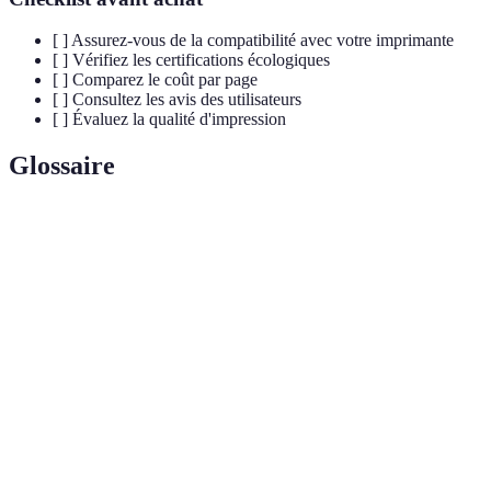
[ ] Assurez-vous de la compatibilité avec votre imprimante
[ ] Vérifiez les certifications écologiques
[ ] Comparez le coût par page
[ ] Consultez les avis des utilisateurs
[ ] Évaluez la qualité d'impression
Glossaire
Terme
Définition
Produit pulvérulent utilisé dans les imprimantes laser
Toner
pour réaliser des impressions.
Label attribué à des produits respectant des critères
Ecolabel
environnementaux stricts.
Produit issu de matériaux récupérés afin de réduire le
Recyclé
gaspillage et l'impact environnemental.