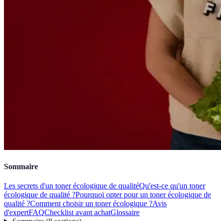
Sommaire
Les secrets d'un toner écologique de qualité
Qu'est-ce qu'un toner
écologique de qualité ?
Pourquoi opter pour un toner écologique de
qualité ?
Comment choisir un toner écologique ?
Avis
d'expert
FAQ
Checklist avant achat
Glossaire