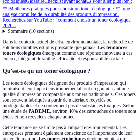
écologiques
Glossaire
Checklist avant achat
📺 Pour aller plus loin :
**[Meilleures pratiques pour choisir un toner écologique]**, une
analyse complète de la durabilité des produits d'impression.
Recherchez sur YouTube : "comment choisir un toner écologique
2026".
Sommaire
(
10
sections
)
Dans le contexte actuel de crise environnementale, la recherche de
solutions durables est plus pressante que jamais. Les
tendances
toners écologiques
émergent comme une réponse innovante à ces
enjeux, intégrant durabilité, efficacité et responsabilité sociale.
Qu'est-ce qu'un toner écologique ?
Les toners écologiques désignent des produits d'impression qui
minimisent leur impact environnemental tout en garantissant une
qualité d'impression comparable aux toners traditionnels. Ces toners
sont souvent fabriqués à partir de matériaux recyclés ou
biodégradables et ne contiennent pas de substances toxiques. Selon
une étude de l'
ADEME
, environ 40% des cartouches de toners sont
jetées et non recyclées chaque année.
Cette tendance ne se limite pas à l'impact environnemental. Les
entreprises prennent également conscience de l'importance de leur
image de marque. Les
toners écologiques
deviennent ainsi un