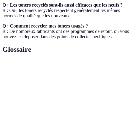
Q : Les toners recyclés sont-ils aussi efficaces que les neufs ?
R : Oui, les toners recyclés respectent généralement les mêmes
normes de qualité que les nouveaux.
Q : Comment recycler mes toners usagés ?
R : De nombreux fabricants ont des programmes de retour, ou vous
pouvez les déposer dans des points de collecte spécifiques.
Glossaire
Terme
Définition
Pigment en poudre utilisé dans les impressions
Toner
laser.
Capacité d’un produit à se décomposer
Biodégradable
naturellement dans l'environnement.
Efficacité
Utilisation optimale de l'énergie pour réduire la
énergétique
consommation et l'impact environnemental.