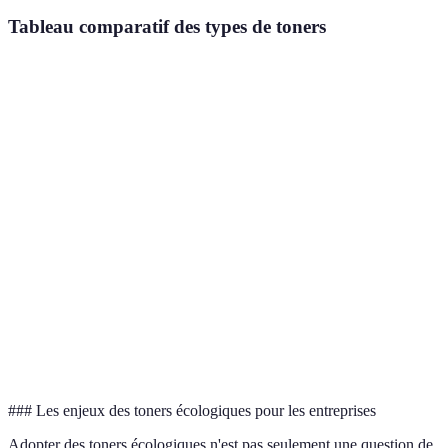
Tableau comparatif des types de toners
Type de toner
Écologique
Coût
Durée de vie
Toner
Non
Élevé
Court
standard
Moyennement
Toner recyclé
Oui
Modéré
élevé
Toner à base
Oui
Élevé
Long
de plantes
Toner
Oui
Élevé
Long
biodégradable
### Les enjeux des toners écologiques pour les entreprises
Adopter des toners écologiques n'est pas seulement une question de