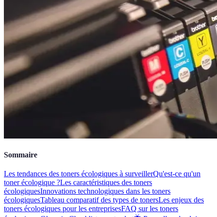
Sommaire
Les tendances des toners écologiques à surveiller
Qu'est-ce qu'un
toner écologique ?
Les caractéristiques des toners
écologiques
Innovations technologiques dans les toners
écologiques
Tableau comparatif des types de toners
Les enjeux des
toners écologiques pour les entreprises
FAQ sur les toners