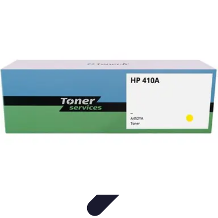
Toner Écologique
Environnement
Comprendre les toners
Avantages des toners
Guide
d'achat
Choix et Comparaison
Toner Écologique