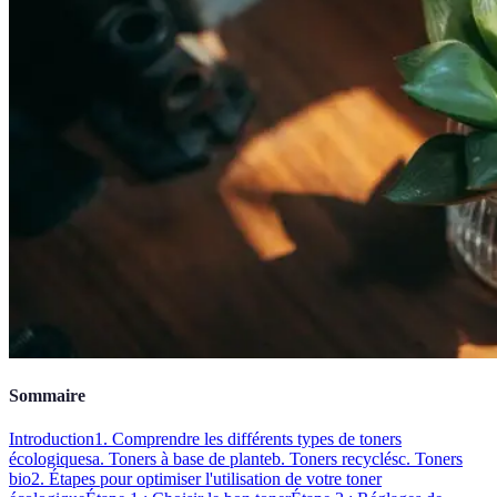
Sommaire
Introduction
1. Comprendre les différents types de toners
écologiques
a. Toners à base de plante
b. Toners recyclés
c. Toners
bio
2. Étapes pour optimiser l'utilisation de votre toner