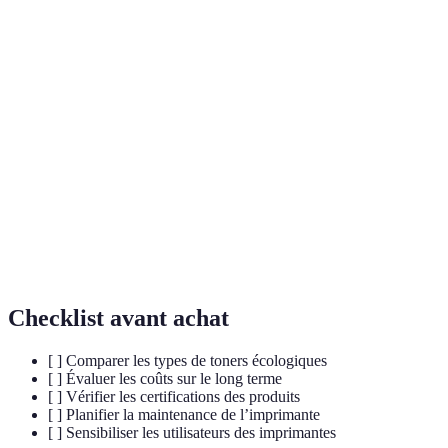
Terme
Définition
Toner
Un toner conçu pour minimiser l'impact
écologique
environnemental avec des ingrédients durables.
Pratiques d'impression qui cherchent à réduire le
Impression
gaspillage de ressources et les impacts sur
durable
l'environnement.
Processus consistant à convertir des produits usagés
Recyclage
en nouveaux produits pour réduire les déchets et la
consommation de ressources.
Checklist avant achat
[ ] Comparer les types de toners écologiques
[ ] Évaluer les coûts sur le long terme
[ ] Vérifier les certifications des produits
[ ] Planifier la maintenance de l’imprimante
[ ] Sensibiliser les utilisateurs des imprimantes