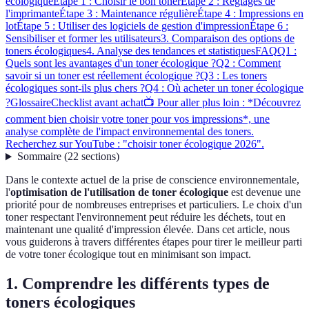
écologique
Étape 1 : Choisir le bon toner
Étape 2 : Réglages de
l'imprimante
Étape 3 : Maintenance régulière
Étape 4 : Impressions en
lot
Étape 5 : Utiliser des logiciels de gestion d'impression
Étape 6 :
Sensibiliser et former les utilisateurs
3. Comparaison des options de
toners écologiques
4. Analyse des tendances et statistiques
FAQ
Q1 :
Quels sont les avantages d'un toner écologique ?
Q2 : Comment
savoir si un toner est réellement écologique ?
Q3 : Les toners
écologiques sont-ils plus chers ?
Q4 : Où acheter un toner écologique
?
Glossaire
Checklist avant achat
📺 Pour aller plus loin : *Découvrez
comment bien choisir votre toner pour vos impressions*, une
analyse complète de l'impact environnemental des toners.
Recherchez sur YouTube : "choisir toner écologique 2026".
Sommaire
(
22
sections
)
Dans le contexte actuel de la prise de conscience environnementale,
l'
optimisation de l'utilisation de toner écologique
est devenue une
priorité pour de nombreuses entreprises et particuliers. Le choix d'un
toner respectant l'environnement peut réduire les déchets, tout en
maintenant une qualité d'impression élevée. Dans cet article, nous
vous guiderons à travers différentes étapes pour tirer le meilleur parti
de votre toner écologique tout en minimisant son impact.
1. Comprendre les différents types de
toners écologiques