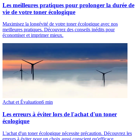
Les meilleures pratiques pour prolonger la durée de
vie de votre toner écologique
Maximisez la longévité de votre toner écologique avec nos
meilleures pratiques. Découvrez des conseils inédits pour
économiser et imprimer mieux.
Achat et Évaluation
6
min
Les erreurs à éviter lors de l'achat d'un toner
écologique
L'achat d'un toner écologique nécessite précaution. Découvrez les
erreurs à éviter pour un choix aussi conscient qu'efficace.