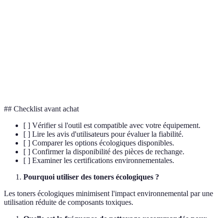
Matériau utilisé dans les imprimantes pour former
Toner
les images sur le papier.
Processus d'ajustement des couleurs et densités
Calibration
d'impression pour obtenir des résultats uniformes.
Action de remettre en état une pièce ou un appareil
Réparation
défectueux.
## Checklist avant achat
[ ] Vérifier si l'outil est compatible avec votre équipement.
[ ] Lire les avis d'utilisateurs pour évaluer la fiabilité.
[ ] Comparer les options écologiques disponibles.
[ ] Confirmer la disponibilité des pièces de rechange.
[ ] Examiner les certifications environnementales.
Pourquoi utiliser des toners écologiques ?
Les toners écologiques minimisent l'impact environnemental par une
utilisation réduite de composants toxiques.