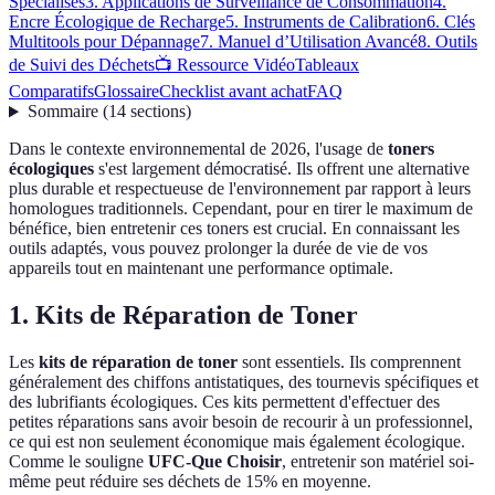
Spécialisés
3. Applications de Surveillance de Consommation
4.
Encre Écologique de Recharge
5. Instruments de Calibration
6. Clés
Multitools pour Dépannage
7. Manuel d’Utilisation Avancé
8. Outils
de Suivi des Déchets
📺 Ressource Vidéo
Tableaux
Comparatifs
Glossaire
Checklist avant achat
FAQ
Sommaire
(
14
sections
)
Dans le contexte environnemental de 2026, l'usage de
toners
écologiques
s'est largement démocratisé. Ils offrent une alternative
plus durable et respectueuse de l'environnement par rapport à leurs
homologues traditionnels. Cependant, pour en tirer le maximum de
bénéfice, bien entretenir ces toners est crucial. En connaissant les
outils adaptés, vous pouvez prolonger la durée de vie de vos
appareils tout en maintenant une performance optimale.
1. Kits de Réparation de Toner
Les
kits de réparation de toner
sont essentiels. Ils comprennent
généralement des chiffons antistatiques, des tournevis spécifiques et
des lubrifiants écologiques. Ces kits permettent d'effectuer des
petites réparations sans avoir besoin de recourir à un professionnel,
ce qui est non seulement économique mais également écologique.
Comme le souligne
UFC-Que Choisir
, entretenir son matériel soi-
même peut réduire ses déchets de 15% en moyenne.