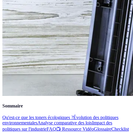
Sommaire
Qu'est-ce que les toners écologiques ?
Évolution des politiques
environnementales
Analyse comparative des lois
Impact des
politiques sur l'industrie
FAQ
📺 Ressource Vidéo
Glossaire
Checklist