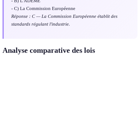
- B) L'ADEME
- C) La Commission Européenne
Réponse : C — La Commission Européenne établit des
standards régulant l'industrie.
Analyse comparative des lois
Critère
EU Directive 2026
US Policy 2026
Asia Initi
40%
Matériaux
50% recyclables
30% recycl
recyclables
Réduites de
Émissions
Réduites de 30%
Réduites 
20%
Label
Obligatoire
Volontaire
Obligatoir
écologique