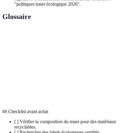
"politiques toner écologique 2026".
Glossaire
Terme
Définition
Toner
Type de toner utilisant des matériaux recyclables et
écologique
moins de produits chimiques.
Éco-
Processus de développement de produits visant à
conception
réduire leur impact environnemental.
Réglementation émise par une autorité législative
Directive
pour guider certaines pratiques.
## Checklist avant achat
[ ] Vérifier la composition du toner pour des matériaux
recyclables.
[ ] Rechercher des labels écologiques certifiés.