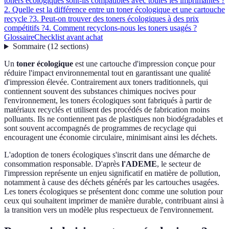
toners écologiques sont-ils compatibles avec toutes les imprimantes ?
2. Quelle est la différence entre un toner écologique et une cartouche
recycle ?
3. Peut-on trouver des toners écologiques à des prix
compétitifs ?
4. Comment recyclons-nous les toners usagés ?
Glossaire
Checklist avant achat
Sommaire
(
12
sections
)
Un
toner écologique
est une cartouche d'impression conçue pour
réduire l'impact environnemental tout en garantissant une qualité
d'impression élevée. Contrairement aux toners traditionnels, qui
contiennent souvent des substances chimiques nocives pour
l'environnement, les toners écologiques sont fabriqués à partir de
matériaux recyclés et utilisent des procédés de fabrication moins
polluants. Ils ne contiennent pas de plastiques non biodégradables et
sont souvent accompagnés de programmes de recyclage qui
encouragent une économie circulaire, minimisant ainsi les déchets.
L'adoption de toners écologiques s'inscrit dans une démarche de
consommation responsable. D'après
l'ADEME
, le secteur de
l'impression représente un enjeu significatif en matière de pollution,
notamment à cause des déchets générés par les cartouches usagées.
Les toners écologiques se présentent donc comme une solution pour
ceux qui souhaitent imprimer de manière durable, contribuant ainsi à
la transition vers un modèle plus respectueux de l'environnement.