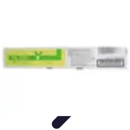
Toner Écologique
Environnement
Comprendre les toners
Avantages des toners
Guide
d'achat
Choix et Comparaison
Toner Écologique