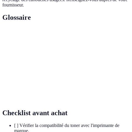
fournisseur.
Glossaire
Terme
Définition
Poudre utilisée dans les imprimantes laser pour créer
Toner
les impressions.
Processus qui consiste à récupérer des matériaux
Recyclage
usagés pour en fabriquer de nouveaux produits.
Économie
Modèle économique visant à prolonger la durée de vie
circulaire
des produits et à réduire les déchets.
Checklist avant achat
[ ] Vérifier la compatibilité du toner avec l'imprimante de
marque.