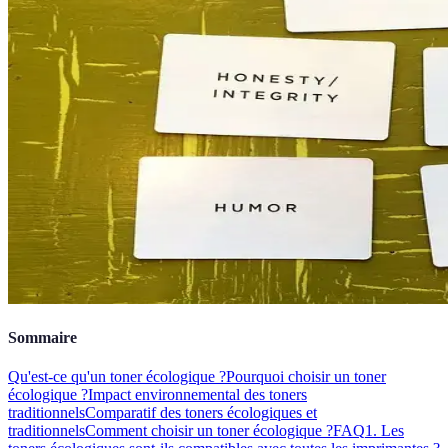
Sommaire
Qu'est-ce qu'un toner écologique ?
Pourquoi choisir un toner
écologique ?
Impact environnemental des toners
traditionnels
Comparatif des toners écologiques et
traditionnels
Comment choisir un toner écologique ?
FAQ
1. Les