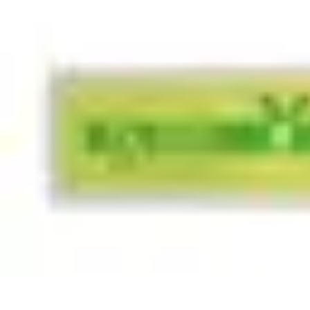
Toner Écologique
Environnement
Comprendre les toners
Avantages des toners
Guide d'ac
Toner Écologique