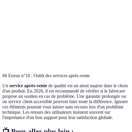
0.12
Prix par page
0.15 EUR
0.20 EUR
EUR
Très
Peu
Durabilité
Durable
durable
durable
Impact
Faible
Moyen
Élevé
environnemental
## Erreur n°10 : Oubli des services après-vente
Un
service après-vente
de qualité est un atout majeur dans le choix
d'un produit. En 2026, il est recommandé de vérifier si le fabricant
propose un soutien en cas de problème. Une garantie prolongée ou
un service client accessible peuvent faire toute la différence. Ignorer
ces éléments pourrait vous laisser sans recours lors d'un problème
technique. Les retours des utilisateurs insistent souvent sur
l'importance d'un bon support pour leur satisfaction globale.
📺 Pour aller plus loin :