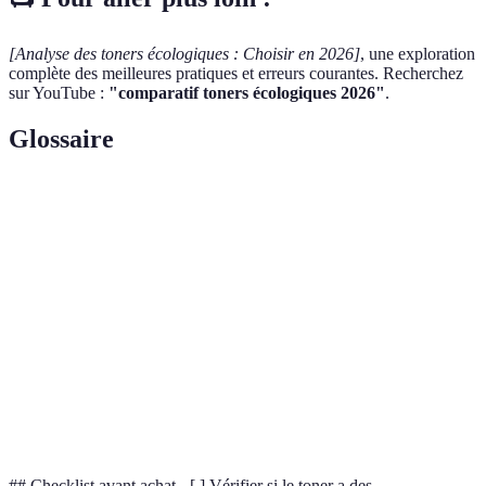
[Analyse des toners écologiques : Choisir en 2026]
, une exploration
complète des meilleures pratiques et erreurs courantes. Recherchez
sur YouTube :
"comparatif toners écologiques 2026"
.
Glossaire
Terme
Définition
Toner
Produit d'impression conçu pour minimiser les
écologique
impacts environnementaux.
Label garantissant le respect de normes
Certification
environnementales.
Capacité de
Le nombre de pages qu'un toner peut imprimer
cartouche
avant épuisement.
## Checklist avant achat - [ ] Vérifier si le toner a des