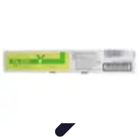
Toner Écologique
Environnement
Comprendre les toners
Avantages des toners
Guide
d'achat
Choix et Comparaison
Toner Écologique