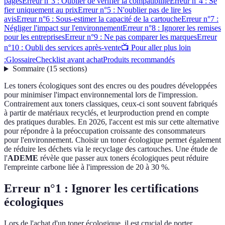
pages
Erreur n°3 : Oublier de vérifier la compatibilité
Erreur n°4 : Se
fier uniquement au prix
Erreur n°5 : N'oublier pas de lire les
avis
Erreur n°6 : Sous-estimer la capacité de la cartouche
Erreur n°7 :
Négliger l'impact sur l'environnement
Erreur n°8 : Ignorer les remises
pour les entreprises
Erreur n°9 : Ne pas comparer les marques
Erreur
n°10 : Oubli des services après-vente
📺 Pour aller plus loin
:
Glossaire
Checklist avant achat
Produits recommandés
Sommaire
(
15
sections
)
Les toners écologiques sont des encres ou des poudres développées
pour minimiser l'impact environnemental lors de l'impression.
Contrairement aux toners classiques, ceux-ci sont souvent fabriqués
à partir de matériaux recyclés, et leurproduction prend en compte
des pratiques durables. En 2026, l'accent est mis sur cette alternative
pour répondre à la préoccupation croissante des consommateurs
pour l'environnement. Choisir un toner écologique permet également
de réduire les déchets via le recyclage des cartouches. Une étude de
l'
ADEME
révèle que passer aux toners écologiques peut réduire
l'empreinte carbone liée à l'impression de 20 à 30 %.
Erreur n°1 : Ignorer les certifications
écologiques
Lors de l'achat d'un toner écologique, il est crucial de porter