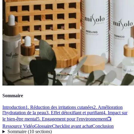
Sommaire
Introduction
1. Réduction des irritations cutanées
2. Amélioration
l'hydratation de la peau
3. Effet détoxifiant et purifiant
4. Impact sur
le bien-être mental
5. Engagement pour l'environnement
📺
Ressource Vidéo
Glossaire
Checklist avant achat
Conclusion
Sommaire
(
10
sections
)