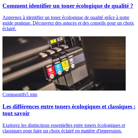
Comment identifier un toner écologique de qualité ?
Apprenez à identifier un toner écologique de qualité grâce à notre
guide pratique. Découvrez des astuces et des conseils pour un choix
éclairé.
Comparatifs
5
min
Les différences entre toners écologiques et classiques :
tout savoir
Explorez les distinctions essentielles entre toners écologiques et
classiques pour faire un choix éclairé en matière d'impression.