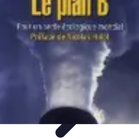
Toner Écologique
Environnement
Comprendre les toners
Avantages des toners
Guide
d'achat
Choix et Comparaison
Toner Écologique