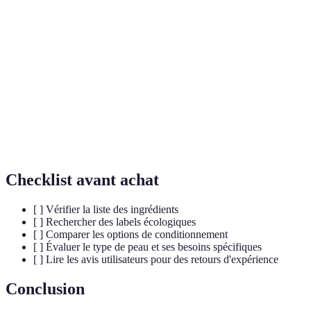
Produit liquide appliqué sur la peau pour hydrater et
Toner
équilibrer le pH après le nettoyage.
Ingrédients
Composés dérivés de plantes, minéraux ou autres
naturels
sources naturelles utilisés en cosmétique.
Mesure de l'acidité de la peau, essentiel pour
pH cutané
maintenir une barrière cutanée intacte.
Checklist avant achat
[ ] Vérifier la liste des ingrédients
[ ] Rechercher des labels écologiques
[ ] Comparer les options de conditionnement
[ ] Évaluer le type de peau et ses besoins spécifiques
[ ] Lire les avis utilisateurs pour des retours d'expérience
Conclusion