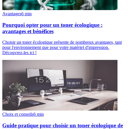
Avantages
6
min
Pourquoi opter pour un toner écologique :
avantages et bénéfices
Choisir un toner écologique présente de nombreux avantages, tant
pour l'environnement que pour votre matériel d'impression.
Découvrez-les ici !
Choix et conseils
6
min
Guide pratique pour choisir un toner écologique de