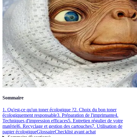
Sommaire
1. Qu'est-ce qu'un toner écologique ?
2. Choix du bon toner
écologiquement responsable
3. Préparation de l'imprimante
4.
Techniques d'impression efficaces
5. Entretien régulier de votre
matériel
6. Recyclage et gestion des cartouches
7. Utilisation de
papier écologique
Glossaire
Checklist avant achat