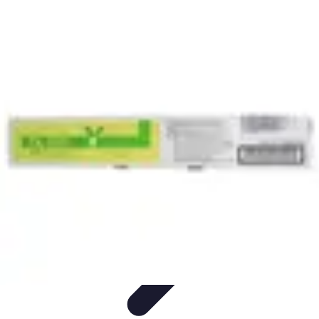
Toner Écologique
Environnement
Comprendre les toners
Avantages des toners
Guide
d'achat
Choix et Comparaison
Toner Écologique