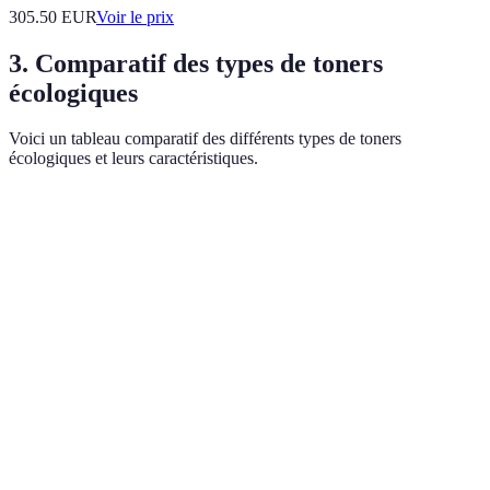
305.50
EUR
Voir le prix
3. Comparatif des types de toners
écologiques
Voici un tableau comparatif des différents types de toners
écologiques et leurs caractéristiques.
Type de toner
Matériaux recyclés
Émissions faibles
Coû
Toner bio-
Oui
Très faibles
Élev
sourcé
Toner recyclé
Oui
Faibles
Moy
Toner
Non
Élevées
Bas
traditionnel