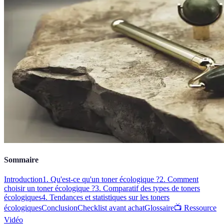
Sommaire
Introduction
1. Qu'est-ce qu'un toner écologique ?
2. Comment
choisir un toner écologique ?
3. Comparatif des types de toners
écologiques
4. Tendances et statistiques sur les toners
écologiques
Conclusion
Checklist avant achat
Glossaire
📺 Ressource
Vidéo