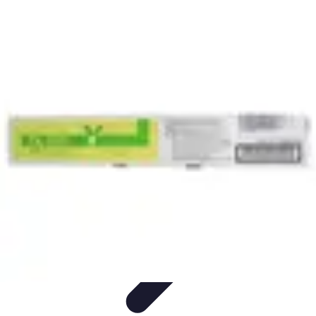
Toner Écologique
Environnement
Comprendre les toners
Avantages des toners
Guide
d'achat
Choix et Comparaison
Toner Écologique