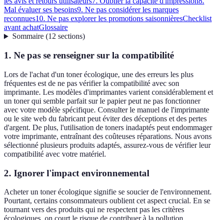
les avis et retours utilisateurs
7. Oublier la capacité d'impression
8.
Mal évaluer ses besoins
9. Ne pas considérer les marques
reconnues
10. Ne pas explorer les promotions saisonnières
Checklist
avant achat
Glossaire
Sommaire
(
12
sections
)
1. Ne pas se renseigner sur la compatibilité
Lors de l'achat d'un toner écologique, une des erreurs les plus
fréquentes est de ne pas vérifier la compatibilité avec son
imprimante. Les modèles d'imprimantes varient considérablement et
un toner qui semble parfait sur le papier peut ne pas fonctionner
avec votre modèle spécifique. Consulter le manuel de l'imprimante
ou le site web du fabricant peut éviter des déceptions et des pertes
d'argent. De plus, l'utilisation de toners inadaptés peut endommager
votre imprimante, entraînant des coûteuses réparations. Nous avons
sélectionné plusieurs produits adaptés, assurez-vous de vérifier leur
compatibilité avec votre matériel.
2. Ignorer l'impact environnemental
Acheter un toner écologique signifie se soucier de l'environnement.
Pourtant, certains consommateurs oublient cet aspect crucial. En se
tournant vers des produits qui ne respectent pas les critères
écologiques, on court le risque de contribuer à la pollution.