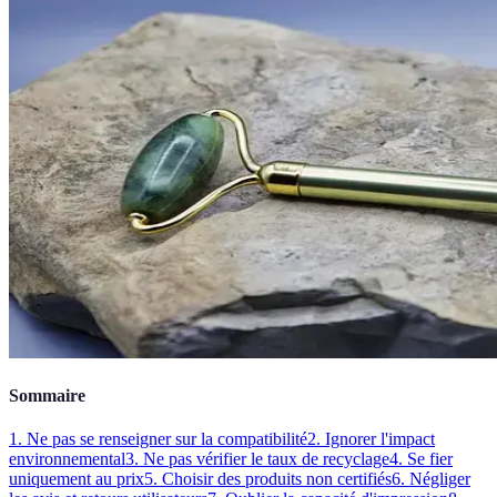
Sommaire
1. Ne pas se renseigner sur la compatibilité
2. Ignorer l'impact
environnemental
3. Ne pas vérifier le taux de recyclage
4. Se fier
uniquement au prix
5. Choisir des produits non certifiés
6. Négliger