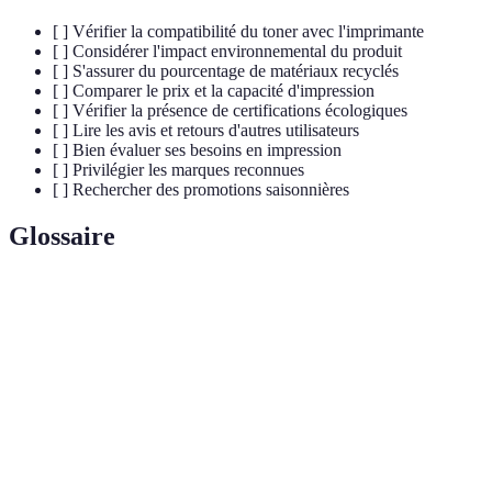
[ ] Vérifier la compatibilité du toner avec l'imprimante
[ ] Considérer l'impact environnemental du produit
[ ] S'assurer du pourcentage de matériaux recyclés
[ ] Comparer le prix et la capacité d'impression
[ ] Vérifier la présence de certifications écologiques
[ ] Lire les avis et retours d'autres utilisateurs
[ ] Bien évaluer ses besoins en impression
[ ] Privilégier les marques reconnues
[ ] Rechercher des promotions saisonnières
Glossaire
Terme
Définition
Toner
Produit d'impression conçu pour minimiser l'impact
écologique
environnemental.
Processus de traitement des déchets pour en créer de
Recyclage
nouveaux matériaux.