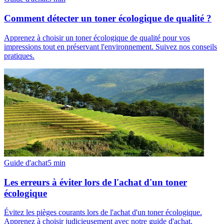
Comment détecter un toner écologique de qualité ?
Apprenez à choisir un toner écologique de qualité pour vos
impressions tout en préservant l'environnement. Suivez nos conseils
pratiques.
Guide d'achat
5
min
Les erreurs à éviter lors de l'achat d'un toner
écologique
Évitez les pièges courants lors de l'achat d'un toner écologique.
Apprenez à choisir judicieusement avec notre guide d'achat.