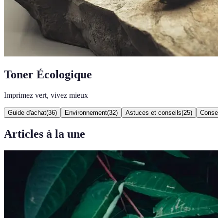
Toner Écologique
Imprimez vert, vivez mieux
Guide d'achat
(
36
)
Environnement
(
32
)
Astuces et conseils
(
25
)
Consei
Articles à la une